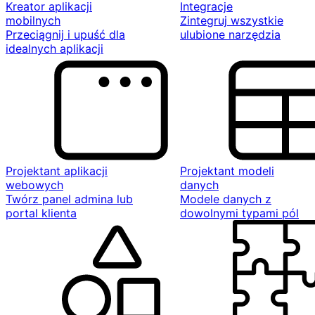
Kreator aplikacji
Integracje
mobilnych
Zintegruj wszystkie
Przeciągnij i upuść dla
ulubione narzędzia
idealnych aplikacji
Projektant aplikacji
Projektant modeli
webowych
danych
Twórz panel admina lub
Modele danych z
portal klienta
dowolnymi typami pól