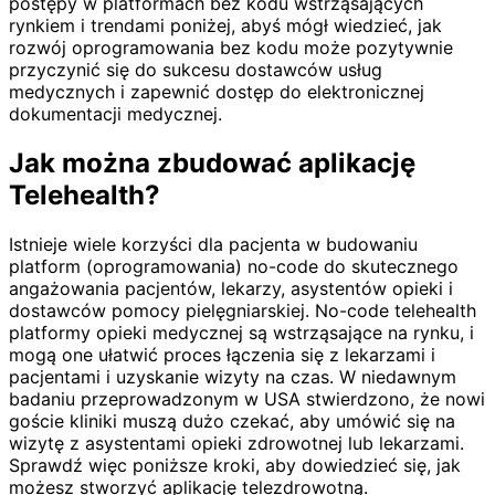
postępy w platformach bez kodu wstrząsających
rynkiem i trendami poniżej, abyś mógł wiedzieć, jak
rozwój oprogramowania bez kodu może pozytywnie
przyczynić się do sukcesu dostawców usług
medycznych i zapewnić dostęp do elektronicznej
dokumentacji medycznej.
Jak można zbudować aplikację
Telehealth?
Istnieje wiele korzyści dla pacjenta w budowaniu
platform (oprogramowania) no-code do skutecznego
angażowania pacjentów, lekarzy, asystentów opieki i
dostawców pomocy pielęgniarskiej. No-code telehealth
platformy opieki medycznej są wstrząsające na rynku, i
mogą one ułatwić proces łączenia się z lekarzami i
pacjentami i uzyskanie wizyty na czas. W niedawnym
badaniu przeprowadzonym w USA stwierdzono, że nowi
goście kliniki muszą dużo czekać, aby umówić się na
wizytę z asystentami opieki zdrowotnej lub lekarzami.
Sprawdź więc poniższe kroki, aby dowiedzieć się, jak
możesz stworzyć aplikację telezdrowotną.