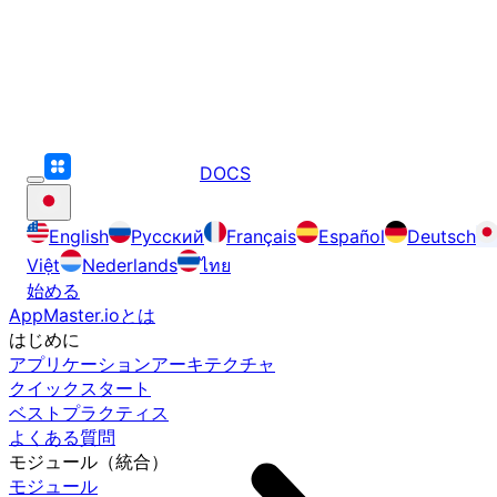
DOCS
English
Русский
Français
Español
Deutsch
Việt
Nederlands
ไทย
始める
AppMaster.ioとは
はじめに
アプリケーションアーキテクチャ
クイックスタート
ベストプラクティス
よくある質問
モジュール（統合）
モジュール