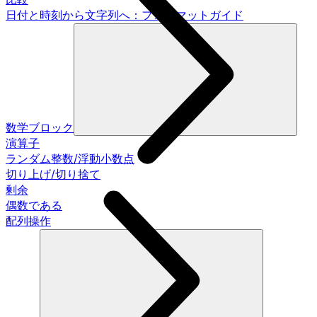
日付と時刻から文字列へ：フォーマットガイド
数学ブロック
演算子
ランダム整数/浮動小数点
切り上げ/切り捨て
剰余
偶数である
配列操作