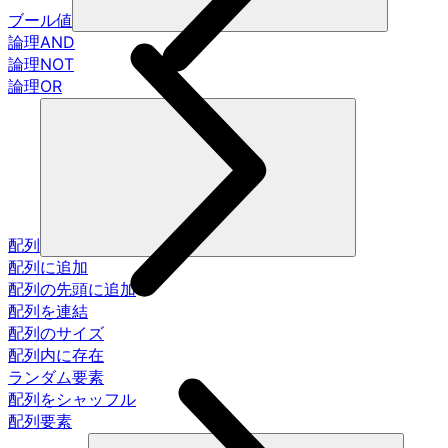
ブール値
論理AND
論理NOT
論理OR
配列
配列に追加
配列の先頭に追加
配列を連結
配列のサイズ
配列内に存在
ランダム要素
配列をシャッフル
配列要素