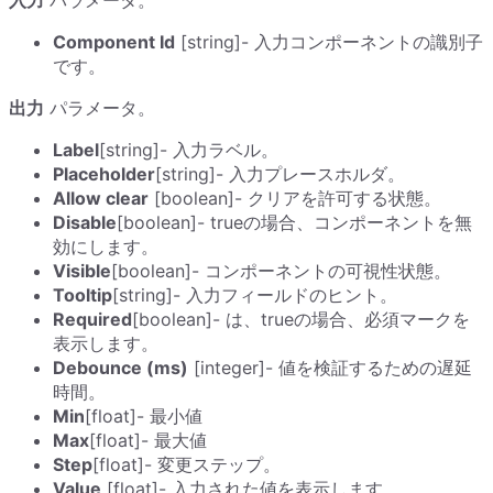
入力
パラメータ。
Component Id
[string]- 入力コンポーネントの識別子
です。
出力
パラメータ。
Label
[string]- 入力ラベル。
Placeholder
[string]- 入力プレースホルダ。
Allow clear
[boolean]- クリアを許可する状態。
Disable
[boolean]- trueの場合、コンポーネントを無
効にします。
Visible
[boolean]- コンポーネントの可視性状態。
Tooltip
[string]- 入力フィールドのヒント。
Required
[boolean]- は、trueの場合、必須マークを
表示します。
Debounce (ms)
[integer]- 値を検証するための遅延
時間。
Min
[float]- 最小値
Max
[float]- 最大値
Step
[float]- 変更ステップ。
Value
[float]- 入力された値を表示します。