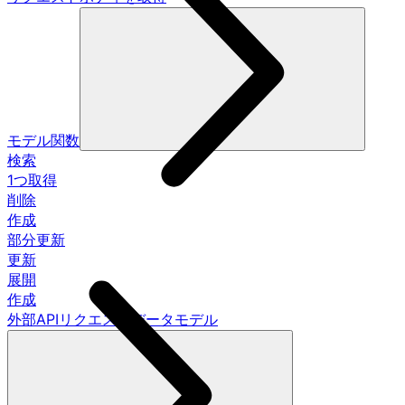
モデル関数
検索
1つ取得
削除
作成
部分更新
更新
展開
作成
外部APIリクエストデータモデル