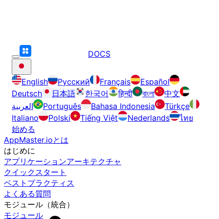
DOCS
English
Русский
Français
Español
Deutsch
日本語
한국어
हिन्दी
বাংলা
中文
العربية
Português
Bahasa Indonesia
Türkçe
Italiano
Polski
Tiếng Việt
Nederlands
ไทย
始める
AppMaster.ioとは
はじめに
アプリケーションアーキテクチャ
クイックスタート
ベストプラクティス
よくある質問
モジュール（統合）
モジュール