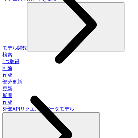
モデル関数
検索
1つ取得
削除
作成
部分更新
更新
展開
作成
外部APIリクエストデータモデル