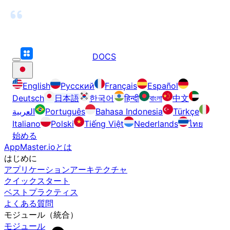
DOCS
English
Русский
Français
Español
Deutsch
日本語
한국어
हिन्दी
বাংলা
中文
العربية
Português
Bahasa Indonesia
Türkçe
Italiano
Polski
Tiếng Việt
Nederlands
ไทย
始める
AppMaster.ioとは
はじめに
アプリケーションアーキテクチャ
クイックスタート
ベストプラクティス
よくある質問
モジュール（統合）
モジュール