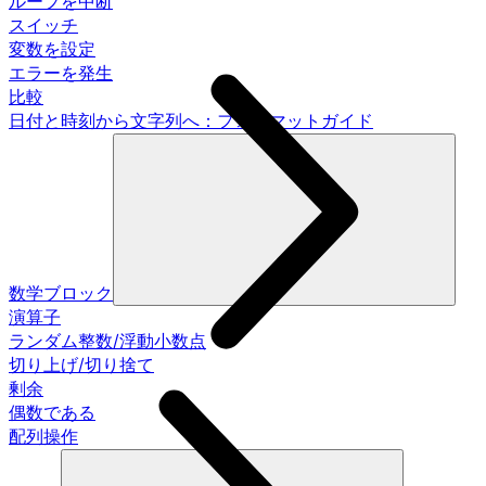
ループを中断
スイッチ
変数を設定
エラーを発生
比較
日付と時刻から文字列へ：フォーマットガイド
数学ブロック
演算子
ランダム整数/浮動小数点
切り上げ/切り捨て
剰余
偶数である
配列操作