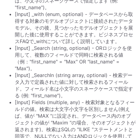
は、小文字のスネークケースで指定します (例:
"first_name")。
[Input] _with (enum, optional) - データベースから取
得する対象のモデルオブジェクトに接続されたデータ
モデル。その後、見つかったモデルオブジェクトを展
開した後に使用することができます。ビジネスプロセ
スFAQで_withについて詳しく説明しています。
[Input] _Search (string, optional) - ORロジックを使
用して、複数のフィールドで同時に検索される値
（例："first_name" = "Max" OR "last_name" =
"Max")。
[Input] _SearchIn (string array, optional) - 検索デー
タ入力で定義された値に対して検索されるフィール
ド。フィールド名は小文字のスネークケースで指定す
る (例: "first_name")。
[Input] Fields (multiple, any) - 検索対象となるフィー
ルドの値。検索は大文字小文字を区別しません(例え
ば、値が "MAX "に設定され、データベース内のオブ
ジェクトの値が "Maxim "の場合、そのオブジェクトが
返されます)。検索はSQLの "ILIKE "ステートメントと
同等で、NULLでない入力はANDロジックを使用して