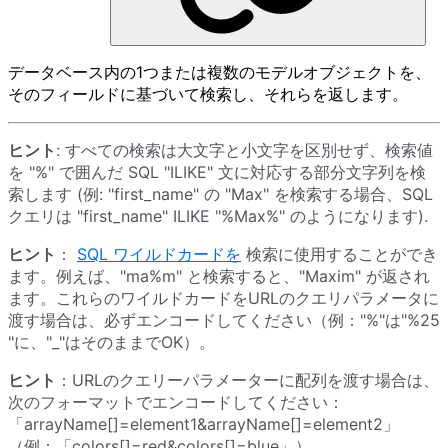
データベース内の1つまたは複数のモデルオブジェクトを、
そのフィールドに基づいて検索し、それらを返します。
ヒント
: すべての検索は大文字と小文字を区別せず、検索値
を "%" で囲んだ SQL "ILIKE" 文に対応する部分文字列を検
索します (例: "first_name" の "Max" を検索する場合、SQL
クエリは "first_name" ILIKE "%Max%" のようになります).
ヒント
：
SQL ワイルドカードを
検索に使用することができ
ます。例えば、"ma%m" と検索すると、"Maxim" が返され
ます。これらのワイルドカードをURLのクエリパラメータに
渡す場合は、必ずエンコードしてください（例："%"は"%25
"に、"_"はそのままでOK）。
ヒント
：URLのクエリーパラメーターに配列を渡す場合は、
次のフォーマットでエンコードしてください：
「arrayName[]=element1&arrayName[]=element2」
（例：「colors[]=red&colors[]=blue」）。