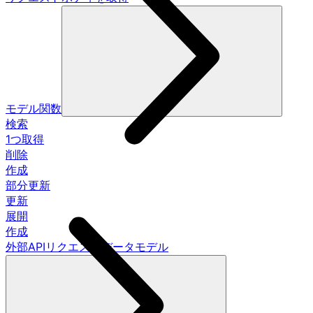
モデル関数
検索
1つ取得
削除
作成
部分更新
更新
展開
作成
外部APIリクエストデータモデル