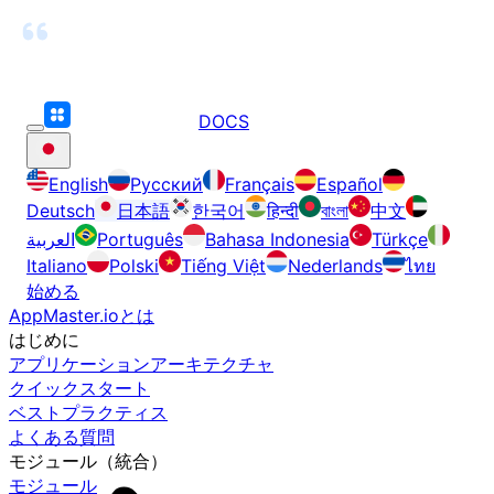
DOCS
English
Русский
Français
Español
Deutsch
日本語
한국어
हिन्दी
বাংলা
中文
العربية
Português
Bahasa Indonesia
Türkçe
Italiano
Polski
Tiếng Việt
Nederlands
ไทย
始める
AppMaster.ioとは
はじめに
アプリケーションアーキテクチャ
クイックスタート
ベストプラクティス
よくある質問
モジュール（統合）
モジュール