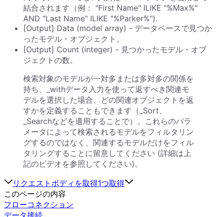
結合されます（例： "First Name" ILIKE "%Max%"
AND "Last Name" ILIKE "%Parker%").
[Output] Data (model array) - データベースで見つか
ったモデル・オブジェクト。
[Output] Count (integer) - 見つかったモデル・オブ
ジェクトの数。
検索対象のモデルが一対多または多対多の関係を
持ち、_withデータ入力を使って返すべき関連モ
デルを選択した場合、どの関連オブジェクトを返
すかを定義することもできます（_Sort、
_Searchなどを適用することで）。これらのパラ
メータによって検索されるモデルをフィルタリン
グするのではなく、関連するモデルだけをフィル
タリングすることに留意してください (詳細は上
記のビデオを参照してください)。
リクエストボディを取得
1つ取得
このページの内容
フローコネクション
データ接続