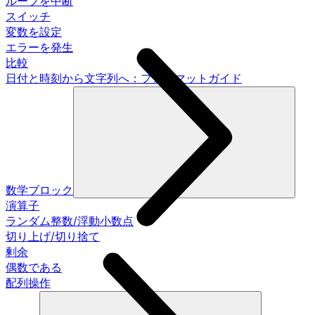
ループを中断
スイッチ
変数を設定
エラーを発生
比較
日付と時刻から文字列へ：フォーマットガイド
数学ブロック
演算子
ランダム整数/浮動小数点
切り上げ/切り捨て
剰余
偶数である
配列操作