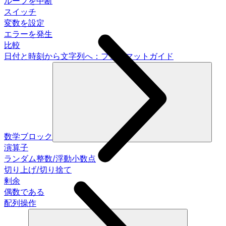
ループを中断
スイッチ
変数を設定
エラーを発生
比較
日付と時刻から文字列へ：フォーマットガイド
数学ブロック
演算子
ランダム整数/浮動小数点
切り上げ/切り捨て
剰余
偶数である
配列操作