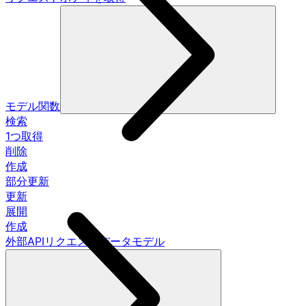
モデル関数
検索
1つ取得
削除
作成
部分更新
更新
展開
作成
外部APIリクエストデータモデル