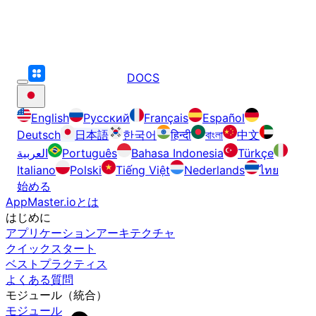
DOCS
English
Русский
Français
Español
Deutsch
日本語
한국어
हिन्दी
বাংলা
中文
العربية
Português
Bahasa Indonesia
Türkçe
Italiano
Polski
Tiếng Việt
Nederlands
ไทย
始める
AppMaster.ioとは
はじめに
アプリケーションアーキテクチャ
クイックスタート
ベストプラクティス
よくある質問
モジュール（統合）
モジュール