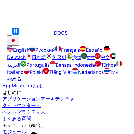
DOCS
English
Русский
Français
Español
Deutsch
日本語
한국어
हिन्दी
বাংলা
中文
العربية
Português
Bahasa Indonesia
Türkçe
Italiano
Polski
Tiếng Việt
Nederlands
ไทย
始める
AppMaster.ioとは
はじめに
アプリケーションアーキテクチャ
クイックスタート
ベストプラクティス
よくある質問
モジュール（統合）
モジュール