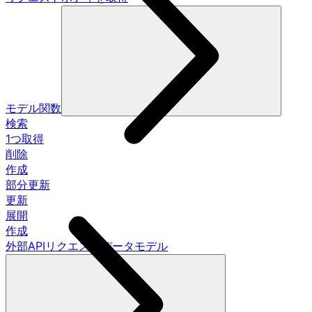
モデル関数
検索
1つ取得
削除
作成
部分更新
更新
展開
作成
外部APIリクエストデータモデル