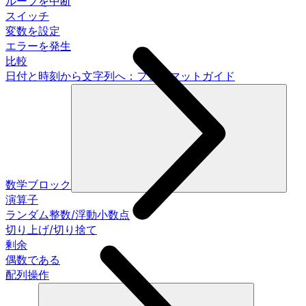
ループを中断
スイッチ
変数を設定
エラーを発生
比較
日付と時刻から文字列へ：フォーマットガイド
数学ブロック
演算子
ランダム整数/浮動小数点
切り上げ/切り捨て
剰余
偶数である
配列操作