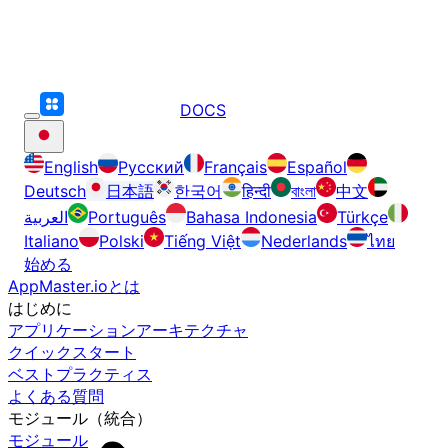
DOCS
English
Русский
Français
Español
Deutsch
日本語
한국어
हिन्दी
বাংলা
中文
العربية
Português
Bahasa Indonesia
Türkçe
Italiano
Polski
Tiếng Việt
Nederlands
ไทย
始める
AppMaster.ioとは
はじめに
アプリケーションアーキテクチャ
クイックスタート
ベストプラクティス
よくある質問
モジュール（統合）
モジュール