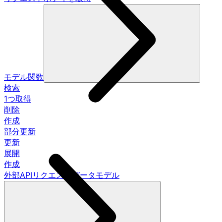
モデル関数
検索
1つ取得
削除
作成
部分更新
更新
展開
作成
外部APIリクエストデータモデル