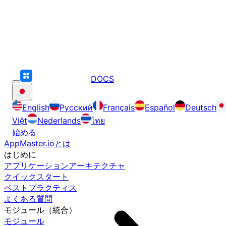
DOCS
English
Русский
Français
Español
Deutsch
Việt
Nederlands
ไทย
始める
AppMaster.ioとは
はじめに
アプリケーションアーキテクチャ
クイックスタート
ベストプラクティス
よくある質問
モジュール（統合）
モジュール