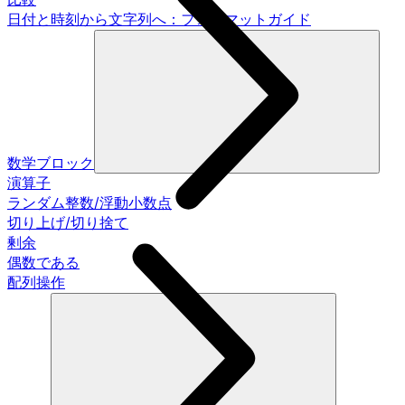
日付と時刻から文字列へ：フォーマットガイド
数学ブロック
演算子
ランダム整数/浮動小数点
切り上げ/切り捨て
剰余
偶数である
配列操作