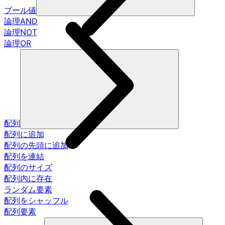
ブール値
論理AND
論理NOT
論理OR
配列
配列に追加
配列の先頭に追加
配列を連結
配列のサイズ
配列内に存在
ランダム要素
配列をシャッフル
配列要素