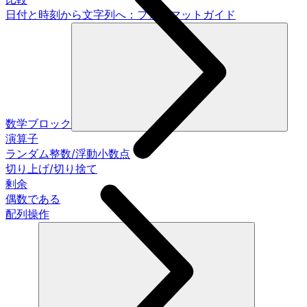
日付と時刻から文字列へ：フォーマットガイド
数学ブロック
演算子
ランダム整数/浮動小数点
切り上げ/切り捨て
剰余
偶数である
配列操作