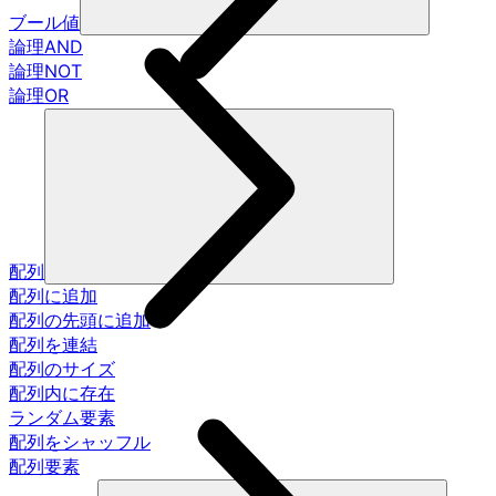
ブール値
論理AND
論理NOT
論理OR
配列
配列に追加
配列の先頭に追加
配列を連結
配列のサイズ
配列内に存在
ランダム要素
配列をシャッフル
配列要素