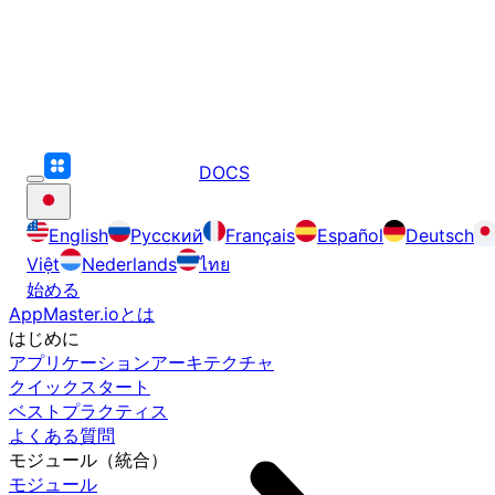
DOCS
English
Русский
Français
Español
Deutsch
Việt
Nederlands
ไทย
始める
AppMaster.ioとは
はじめに
アプリケーションアーキテクチャ
クイックスタート
ベストプラクティス
よくある質問
モジュール（統合）
モジュール