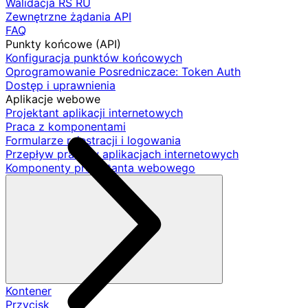
Walidacja RS RU
Zewnętrzne żądania API
FAQ
Punkty końcowe (API)
Konfiguracja punktów końcowych
Oprogramowanie Posredniczace: Token Auth
Dostęp i uprawnienia
Aplikacje webowe
Projektant aplikacji internetowych
Praca z komponentami
Formularze rejestracji i logowania
Przepływ pracy w aplikacjach internetowych
Komponenty projektanta webowego
Kontener
Przycisk