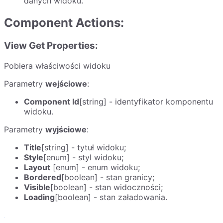
danych widoku.
Component Actions:
View Get Properties:
Pobiera właściwości widoku
Parametry
wejściowe
:
Component Id
[string] - identyfikator komponentu
widoku.
Parametry
wyjściowe
:
Title
[string] - tytuł widoku;
Style
[enum] - styl widoku;
Layout
[enum] - enum widoku;
Bordered
[boolean] - stan granicy;
Visible
[boolean] - stan widoczności;
Loading
[boolean] - stan załadowania.