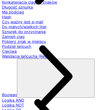
Konkatenacja ciągów znaków
Długość sznurka
Ma podciąg
Hash
Czy ważny jest e-mail
Do małych/wielkich liter
Sznurek do przycinania
Zamień ciąg
Pobierz znak w miejscu
Podziel łańcuch
Cięciwa
Walidacja łańcucha (Regex)
Boolean
Logika AND
Logika NOT