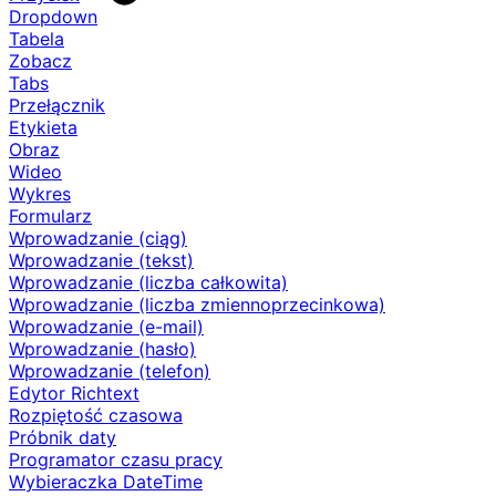
Dropdown
Tabela
Zobacz
Tabs
Przełącznik
Etykieta
Obraz
Wideo
Wykres
Formularz
Wprowadzanie (ciąg)
Wprowadzanie (tekst)
Wprowadzanie (liczba całkowita)
Wprowadzanie (liczba zmiennoprzecinkowa)
Wprowadzanie (e-mail)
Wprowadzanie (hasło)
Wprowadzanie (telefon)
Edytor Richtext
Rozpiętość czasowa
Próbnik daty
Programator czasu pracy
Wybieraczka DateTime