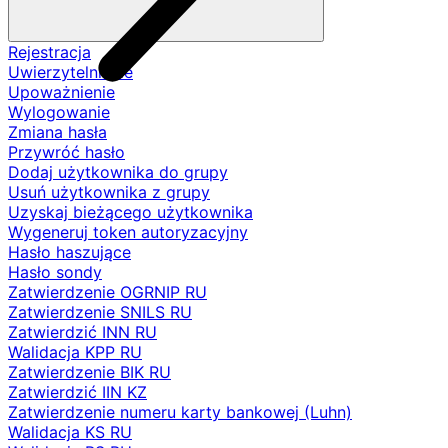
Rejestracja
Uwierzytelnianie
Upoważnienie
Wylogowanie
Zmiana hasła
Przywróć hasło
Dodaj użytkownika do grupy
Usuń użytkownika z grupy
Uzyskaj bieżącego użytkownika
Wygeneruj token autoryzacyjny
Hasło haszujące
Hasło sondy
Zatwierdzenie OGRNIP RU
Zatwierdzenie SNILS RU
Zatwierdzić INN RU
Walidacja KPP RU
Zatwierdzenie BIK RU
Zatwierdzić IIN KZ
Zatwierdzenie numeru karty bankowej (Luhn)
Walidacja KS RU