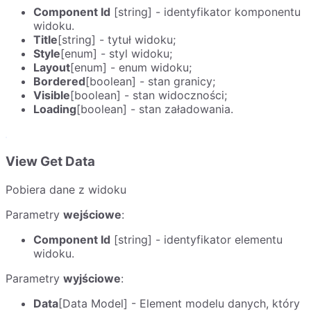
Component Id
[string] - identyfikator komponentu
widoku.
Title
[string] - tytuł widoku;
Style
[enum] - styl widoku;
Layout
[enum] - enum widoku;
Bordered
[boolean] - stan granicy;
Visible
[boolean] - stan widoczności;
Loading
[boolean] - stan załadowania.
View Get Data
Pobiera dane z widoku
Parametry
wejściowe
:
Component Id
[string] - identyfikator elementu
widoku.
Parametry
wyjściowe
:
Data
[Data Model] - Element modelu danych, który