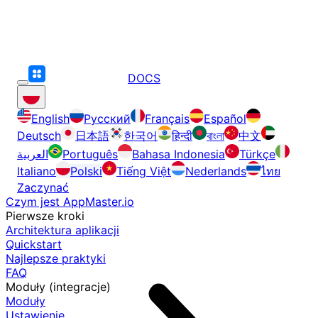
DOCS
English
Русский
Français
Español
Deutsch
日本語
한국어
हिन्दी
বাংলা
中文
العربية
Português
Bahasa Indonesia
Türkçe
Italiano
Polski
Tiếng Việt
Nederlands
ไทย
Zaczynać
Czym jest AppMaster.io
Pierwsze kroki
Architektura aplikacji
Quickstart
Najlepsze praktyki
FAQ
Moduły (integracje)
Moduły
Ustawienie