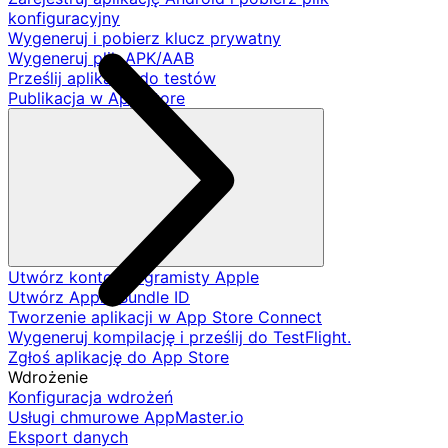
konfiguracyjny
Wygeneruj i pobierz klucz prywatny
Wygeneruj plik APK/AAB
Prześlij aplikację do testów
Publikacja w App Store
Utwórz konto programisty Apple
Utwórz Apple Bundle ID
Tworzenie aplikacji w App Store Connect
Wygeneruj kompilację i prześlij do TestFlight.
Zgłoś aplikację do App Store
Wdrożenie
Konfiguracja wdrożeń
Usługi chmurowe AppMaster.io
Eksport danych