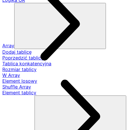
Logika OR
Array
Dodaj tablicę
Poprzedzić tablicę
Tablica konkatencyjna
Rozmiar tablicy
W Array
Element losowy
Shuffle Array
Element tablicy