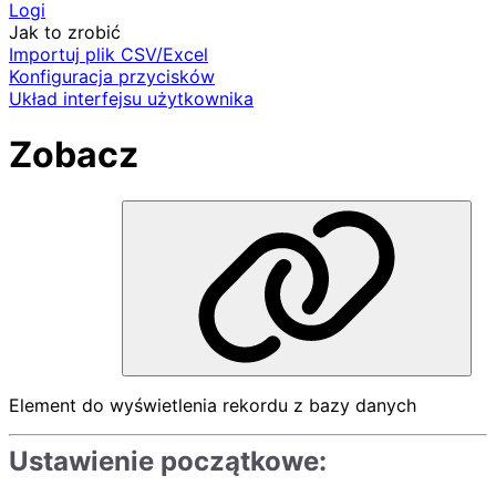
Logi
Jak to zrobić
Importuj plik CSV/Excel
Konfiguracja przycisków
Układ interfejsu użytkownika
Zobacz
Element do wyświetlenia rekordu z bazy danych
Ustawienie początkowe: