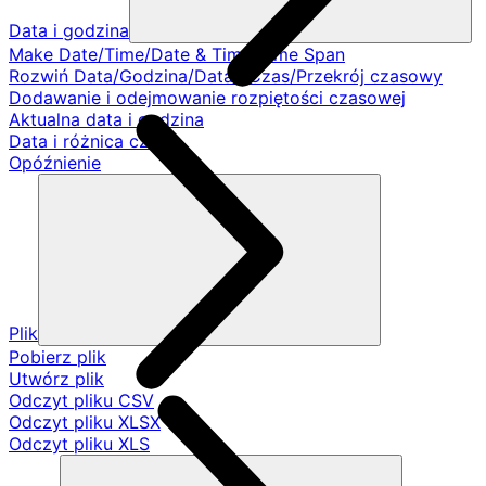
Data i godzina
Make Date/Time/Date & Time/Time Span
Rozwiń Data/Godzina/Data i Czas/Przekrój czasowy
Dodawanie i odejmowanie rozpiętości czasowej
Aktualna data i godzina
Data i różnica czasu
Opóźnienie
Plik
Pobierz plik
Utwórz plik
Odczyt pliku CSV
Odczyt pliku XLSX
Odczyt pliku XLS