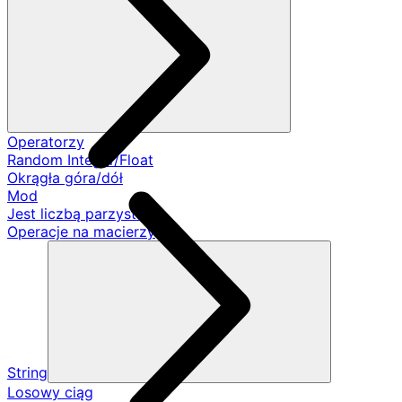
Operatorzy
Random Integer/Float
Okrągła góra/dół
Mod
Jest liczbą parzystą
Operacje na macierzy
String
Losowy ciąg