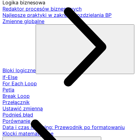
Logika biznesowa
Redaktor procesów biznesowych
Najlepsze praktyki w zakresie rozdzielania BP
Zmienne globalne
Bloki logiczne
If-Else
For Each Loop
Pętla
Break Loop
Przełącznik
Ustawić zmienną
Podnieś błąd
Porównanie
Data i czas na String: Przewodnik po formatowaniu
Klocki matematyczne