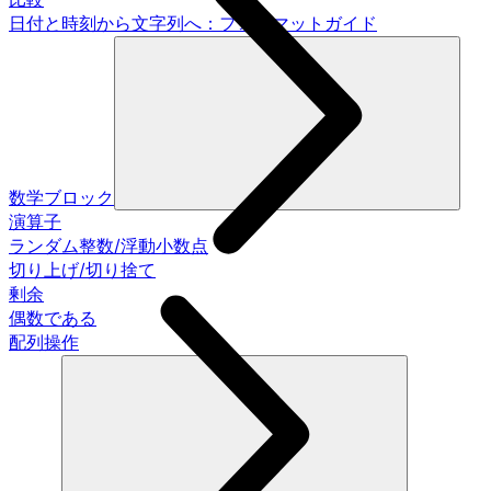
日付と時刻から文字列へ：フォーマットガイド
数学ブロック
演算子
ランダム整数/浮動小数点
切り上げ/切り捨て
剰余
偶数である
配列操作