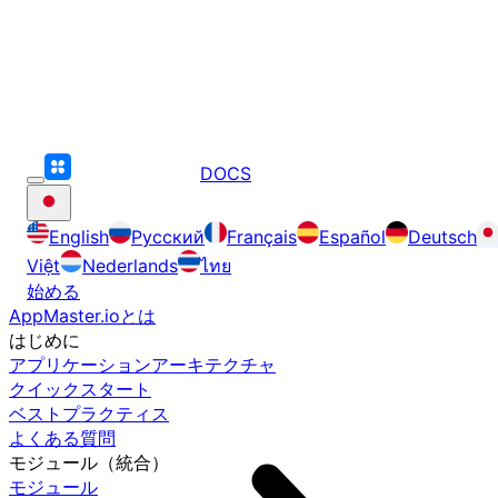
DOCS
English
Русский
Français
Español
Deutsch
Việt
Nederlands
ไทย
始める
AppMaster.ioとは
はじめに
アプリケーションアーキテクチャ
クイックスタート
ベストプラクティス
よくある質問
モジュール（統合）
モジュール