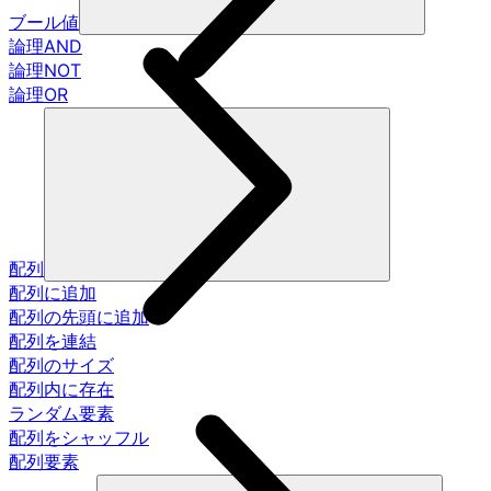
ブール値
論理AND
論理NOT
論理OR
配列
配列に追加
配列の先頭に追加
配列を連結
配列のサイズ
配列内に存在
ランダム要素
配列をシャッフル
配列要素