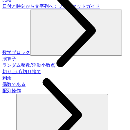
日付と時刻から文字列へ：フォーマットガイド
数学ブロック
演算子
ランダム整数/浮動小数点
切り上げ/切り捨て
剰余
偶数である
配列操作