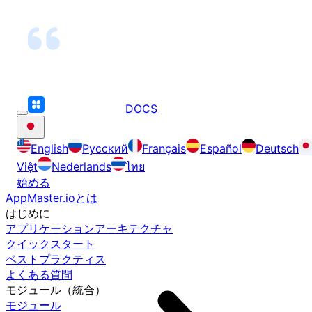
DOCS
English
Русский
Français
Español
Deutsch
Việt
Nederlands
ไทย
始める
AppMaster.ioとは
はじめに
アプリケーションアーキテクチャ
クイックスタート
ベストプラクティス
よくある質問
モジュール（統合）
モジュール