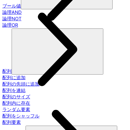
ブール値
論理AND
論理NOT
論理OR
配列
配列に追加
配列の先頭に追加
配列を連結
配列のサイズ
配列内に存在
ランダム要素
配列をシャッフル
配列要素