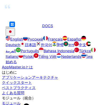
DOCS
English
Русский
Français
Español
Deutsch
日本語
한국어
हिन्दी
বাংলা
中文
العربية
Português
Bahasa Indonesia
Türkçe
Italiano
Polski
Tiếng Việt
Nederlands
ไทย
始める
AppMaster.ioとは
はじめに
アプリケーションアーキテクチャ
クイックスタート
ベストプラクティス
よくある質問
モジュール（統合）
モジュール