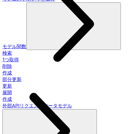
モデル関数
検索
1つ取得
削除
作成
部分更新
更新
展開
作成
外部APIリクエストデータモデル