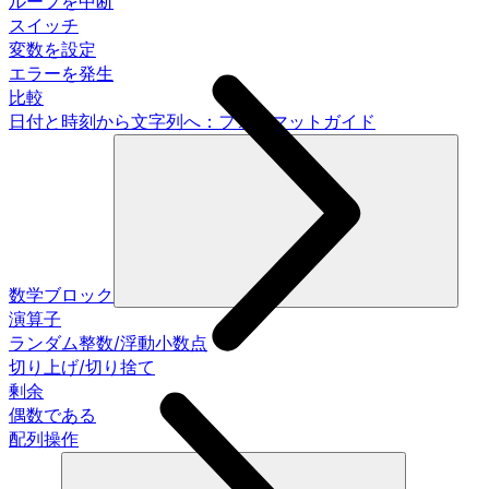
ループを中断
スイッチ
変数を設定
エラーを発生
比較
日付と時刻から文字列へ：フォーマットガイド
数学ブロック
演算子
ランダム整数/浮動小数点
切り上げ/切り捨て
剰余
偶数である
配列操作