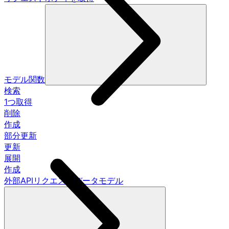
モデル関数
検索
1つ取得
削除
作成
部分更新
更新
展開
作成
外部APIリクエストデータモデル