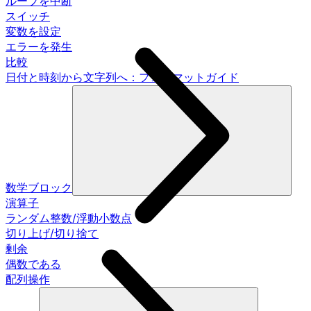
ループを中断
スイッチ
変数を設定
エラーを発生
比較
日付と時刻から文字列へ：フォーマットガイド
数学ブロック
演算子
ランダム整数/浮動小数点
切り上げ/切り捨て
剰余
偶数である
配列操作