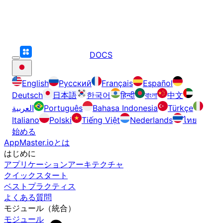
DOCS
English
Русский
Français
Español
Deutsch
日本語
한국어
हिन्दी
বাংলা
中文
العربية
Português
Bahasa Indonesia
Türkçe
Italiano
Polski
Tiếng Việt
Nederlands
ไทย
始める
AppMaster.ioとは
はじめに
アプリケーションアーキテクチャ
クイックスタート
ベストプラクティス
よくある質問
モジュール（統合）
モジュール