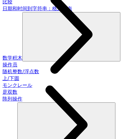
比较
日期和时间到字符串：格式指南
数学积木
操作员
随机整数/浮点数
上/下圆
モンクレール
是双数
阵列操作