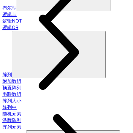
布尔型
逻辑与
逻辑NOT
逻辑OR
阵列
附加数组
预置阵列
串联数组
阵列大小
阵列中
随机元素
洗牌阵列
阵列元素