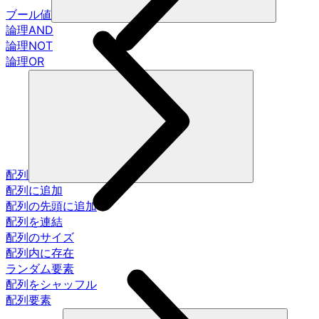
ブール値
論理AND
論理NOT
論理OR
配列
配列に追加
配列の先頭に追加
配列を連結
配列のサイズ
配列内に存在
ランダム要素
配列をシャッフル
配列要素