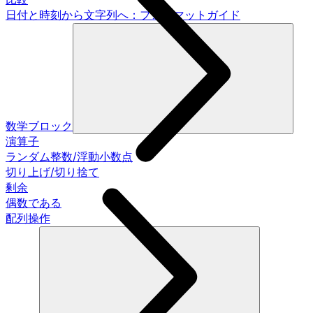
日付と時刻から文字列へ：フォーマットガイド
数学ブロック
演算子
ランダム整数/浮動小数点
切り上げ/切り捨て
剰余
偶数である
配列操作