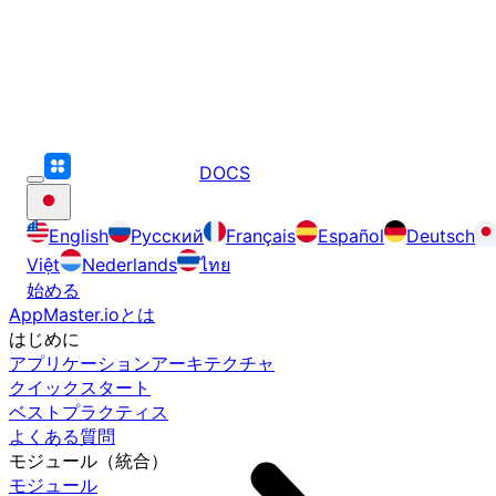
DOCS
English
Русский
Français
Español
Deutsch
Việt
Nederlands
ไทย
始める
AppMaster.ioとは
はじめに
アプリケーションアーキテクチャ
クイックスタート
ベストプラクティス
よくある質問
モジュール（統合）
モジュール