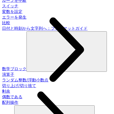
ループを中断
スイッチ
変数を設定
エラーを発生
比較
日付と時刻から文字列へ：フォーマットガイド
数学ブロック
演算子
ランダム整数/浮動小数点
切り上げ/切り捨て
剰余
偶数である
配列操作