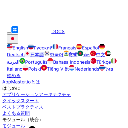
DOCS
English
Русский
Français
Español
Deutsch
日本語
한국어
हिन्दी
বাংলা
中文
العربية
Português
Bahasa Indonesia
Türkçe
Italiano
Polski
Tiếng Việt
Nederlands
ไทย
始める
AppMaster.ioとは
はじめに
アプリケーションアーキテクチャ
クイックスタート
ベストプラクティス
よくある質問
モジュール（統合）
モジュール