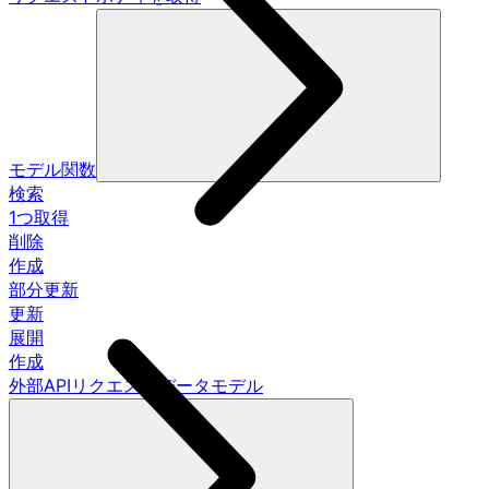
モデル関数
検索
1つ取得
削除
作成
部分更新
更新
展開
作成
外部APIリクエストデータモデル