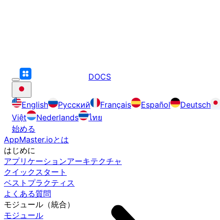
DOCS
English
Русский
Français
Español
Deutsch
Việt
Nederlands
ไทย
始める
AppMaster.ioとは
はじめに
アプリケーションアーキテクチャ
クイックスタート
ベストプラクティス
よくある質問
モジュール（統合）
モジュール