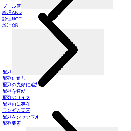
ブール値
論理AND
論理NOT
論理OR
配列
配列に追加
配列の先頭に追加
配列を連結
配列のサイズ
配列内に存在
ランダム要素
配列をシャッフル
配列要素