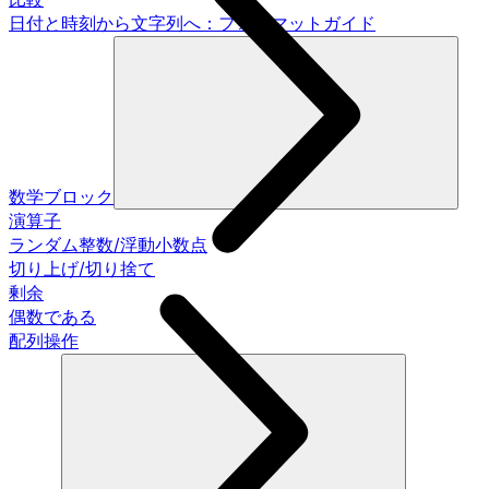
日付と時刻から文字列へ：フォーマットガイド
数学ブロック
演算子
ランダム整数/浮動小数点
切り上げ/切り捨て
剰余
偶数である
配列操作