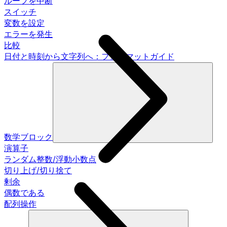
ループを中断
スイッチ
変数を設定
エラーを発生
比較
日付と時刻から文字列へ：フォーマットガイド
数学ブロック
演算子
ランダム整数/浮動小数点
切り上げ/切り捨て
剰余
偶数である
配列操作