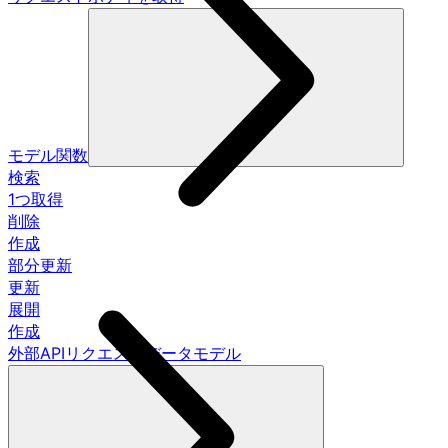
モデル関数
検索
1つ取得
削除
作成
部分更新
更新
展開
作成
外部APIリクエストデータモデル