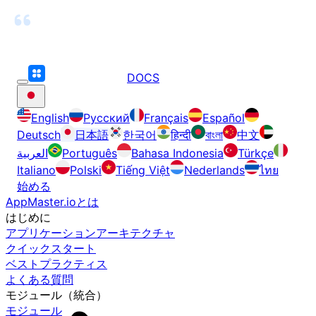
DOCS
English
Русский
Français
Español
Deutsch
日本語
한국어
हिन्दी
বাংলা
中文
العربية
Português
Bahasa Indonesia
Türkçe
Italiano
Polski
Tiếng Việt
Nederlands
ไทย
始める
AppMaster.ioとは
はじめに
アプリケーションアーキテクチャ
クイックスタート
ベストプラクティス
よくある質問
モジュール（統合）
モジュール