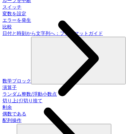
ループを中断
スイッチ
変数を設定
エラーを発生
比較
日付と時刻から文字列へ：フォーマットガイド
数学ブロック
演算子
ランダム整数/浮動小数点
切り上げ/切り捨て
剰余
偶数である
配列操作