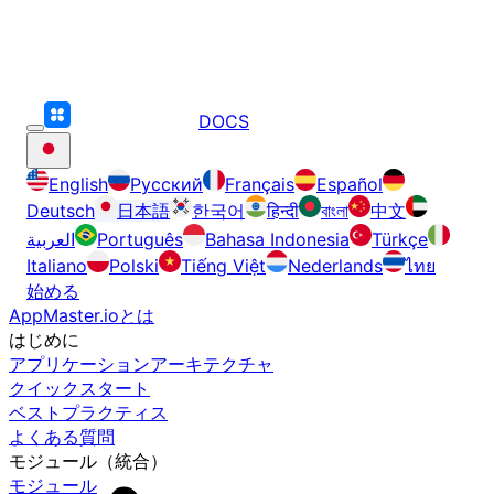
DOCS
English
Русский
Français
Español
Deutsch
日本語
한국어
हिन्दी
বাংলা
中文
العربية
Português
Bahasa Indonesia
Türkçe
Italiano
Polski
Tiếng Việt
Nederlands
ไทย
始める
AppMaster.ioとは
はじめに
アプリケーションアーキテクチャ
クイックスタート
ベストプラクティス
よくある質問
モジュール（統合）
モジュール