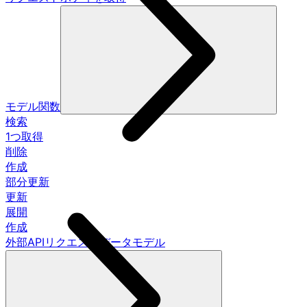
モデル関数
検索
1つ取得
削除
作成
部分更新
更新
展開
作成
外部APIリクエストデータモデル