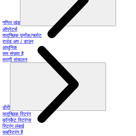
गणित खंड
ऑपरेटर्स
यादृच्छिक पूर्णांक/फ्लोट
राउंड अप / डाउन
आधुनिक
सम संख्या है
सरणी संचालन
डोरी
यादृच्छिक स्ट्रिंग
कॉनकैट स्ट्रिंग्स
स्ट्रिंग लंबाई
सबस्ट्रिंग है