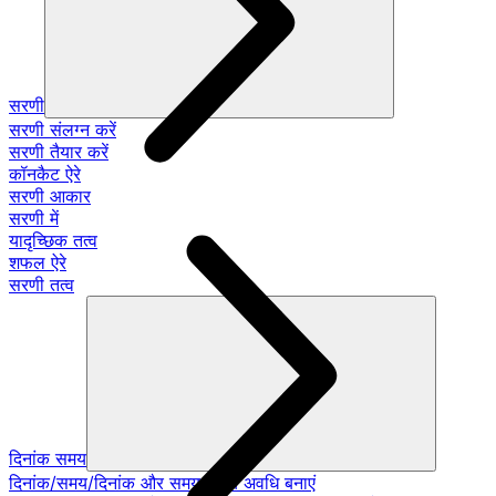
सरणी
सरणी संलग्न करें
सरणी तैयार करें
कॉनकैट ऐरे
सरणी आकार
सरणी में
यादृच्छिक तत्व
शफल ऐरे
सरणी तत्व
दिनांक समय
दिनांक/समय/दिनांक और समय/समय अवधि बनाएं