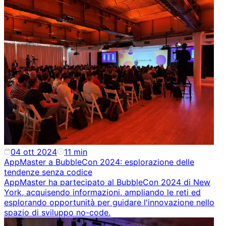
04 ott 2024
11
min
AppMaster a BubbleCon 2024: esplorazione delle
tendenze senza codice
AppMaster ha partecipato al BubbleCon 2024 di New
York, acquisendo informazioni, ampliando le reti ed
esplorando opportunità per guidare l'innovazione nello
spazio di sviluppo no-code.