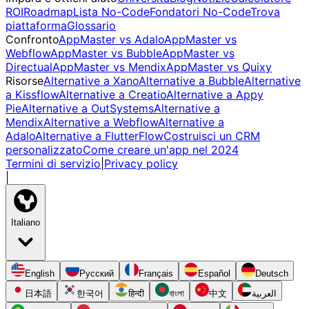
ROI
Roadmap
Lista No-Code
Fondatori No-Code
Trova
piattaforma
Glossario
Confronto
AppMaster vs Adalo
AppMaster vs
Webflow
AppMaster vs Bubble
AppMaster vs
Directual
AppMaster vs Mendix
AppMaster vs Quixy
Risorse
Alternative a Xano
Alternative a Bubble
Alternative
a Kissflow
Alternative a Creatio
Alternative a Appy
Pie
Alternative a OutSystems
Alternative a
Mendix
Alternative a Webflow
Alternative a
Adalo
Alternative a FlutterFlow
Costruisci un CRM
personalizzato
Come creare un'app nel 2024
Termini di servizio
|
Privacy policy
|
Italiano
English
Русский
Français
Español
Deutsch
日本語
한국어
हिन्दी
বাংলা
中文
العربية