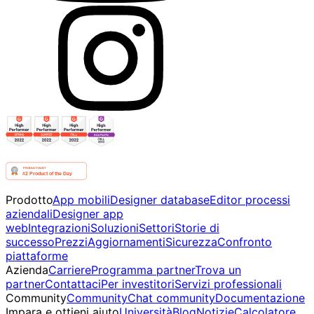
Prodotto
App mobili
Designer database
Editor processi
aziendali
Designer app
web
Integrazioni
Soluzioni
Settori
Storie di
successo
Prezzi
Aggiornamenti
Sicurezza
Confronto
piattaforme
Azienda
Carriere
Programma partner
Trova un
partner
Contattaci
Per investitori
Servizi professionali
Community
Community
Chat community
Documentazione
Impara e ottieni aiuto
Università
Blog
Notizie
Calcolatore