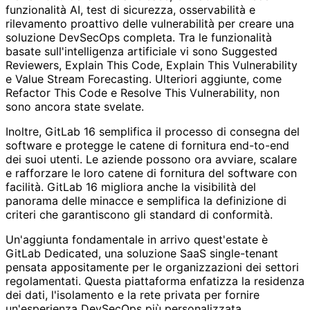
funzionalità AI, test di sicurezza, osservabilità e
rilevamento proattivo delle vulnerabilità per creare una
soluzione DevSecOps completa. Tra le funzionalità
basate sull'intelligenza artificiale vi sono Suggested
Reviewers, Explain This Code, Explain This Vulnerability
e Value Stream Forecasting. Ulteriori aggiunte, come
Refactor This Code e Resolve This Vulnerability, non
sono ancora state svelate.
Inoltre, GitLab 16 semplifica il processo di consegna del
software e protegge le catene di fornitura end-to-end
dei suoi utenti. Le aziende possono ora avviare, scalare
e rafforzare le loro catene di fornitura del software con
facilità. GitLab 16 migliora anche la visibilità del
panorama delle minacce e semplifica la definizione di
criteri che garantiscono gli standard di conformità.
Un'aggiunta fondamentale in arrivo quest'estate è
GitLab Dedicated, una soluzione SaaS single-tenant
pensata appositamente per le organizzazioni dei settori
regolamentati. Questa piattaforma enfatizza la residenza
dei dati, l'isolamento e la rete privata per fornire
un'esperienza DevSecOps più personalizzata.