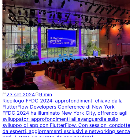
23 set 2024
9
min
Riepilogo FFDC 2024: approfondimenti chiave dalla
FlutterFlow Developers Conference di New York
FFDC 2024 ha illuminato New York City, offrendo agli
sviluppatori approfondimenti all'avanguardia sullo
sviluppo di app con FlutterFlow. Con sessioni condotte
da esperti, aggiornamenti esclusivi e networking senza