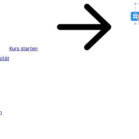
Kurs starten
ität
n