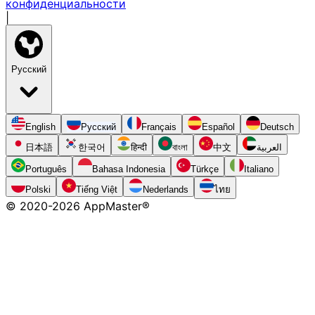
конфиденциальности
|
Русский
English
Русский
Français
Español
Deutsch
日本語
한국어
हिन्दी
বাংলা
中文
العربية
Português
Bahasa Indonesia
Türkçe
Italiano
Polski
Tiếng Việt
Nederlands
ไทย
© 2020-
2026
AppMaster®