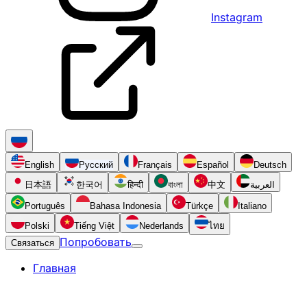
Instagram
English
Русский
Français
Español
Deutsch
日本語
한국어
हिन्दी
বাংলা
中文
العربية
Português
Bahasa Indonesia
Türkçe
Italiano
Polski
Tiếng Việt
Nederlands
ไทย
Попробовать
Связаться
Главная