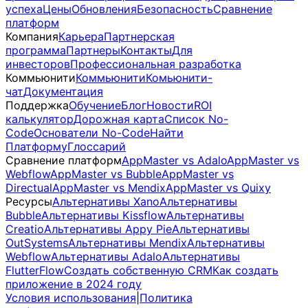
успеха
Цены
Обновления
Безопасность
Сравнение
платформ
Компания
Карьера
Партнерская
программа
Партнеры
Контакты
Для
инвесторов
Профессиональная разработка
Коммьюнити
Коммьюнити
Комьюнити-
чат
Документация
Поддержка
Обучение
Блог
Новости
ROI
калькулятор
Дорожная карта
Список No-
Code
Основатели No-Code
Найти
Платформу
Глоссарий
Сравнение платформ
AppMaster vs Adalo
AppMaster vs
Webflow
AppMaster vs Bubble
AppMaster vs
Directual
AppMaster vs Mendix
AppMaster vs Quixy
Ресурсы
Альтернативы Xano
Альтернативы
Bubble
Альтернативы Kissflow
Альтернативы
Creatio
Альтернативы Appy Pie
Альтернативы
OutSystems
Альтернативы Mendix
Альтернативы
Webflow
Альтернативы Adalo
Альтернативы
FlutterFlow
Создать собственную CRM
Как создать
приложение в 2024 году
Условия использования
|
Политика