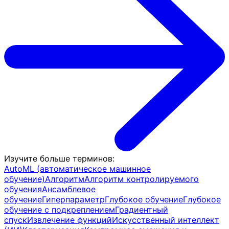
Изучите больше терминов
:
AutoML (автоматическое машинное
обучение)
Алгоритм
Алгоритм контролируемого
обучения
Ансамблевое
обучение
Гиперпараметр
Глубокое обучение
Глубокое
обучение с подкреплением
Градиентный
спуск
Извлечение функций
Искусственный интеллект