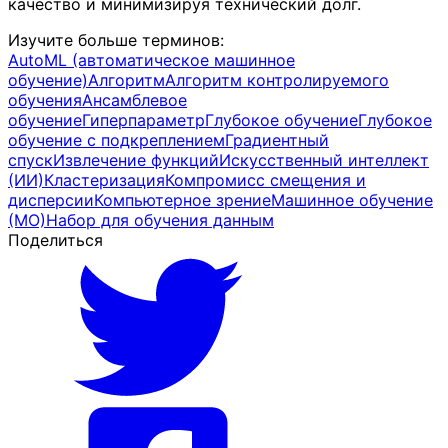
качество и минимизируя технический долг.
Изучите больше терминов
:
AutoML (автоматическое машинное
обучение)
Алгоритм
Алгоритм контролируемого
обучения
Ансамблевое
обучение
Гиперпараметр
Глубокое обучение
Глубокое
обучение с подкреплением
Градиентный
спуск
Извлечение функций
Искусственный интеллект
(ИИ)
Кластеризация
Компромисс смещения и
дисперсии
Компьютерное зрение
Машинное обучение
(МО)
Набор для обучения данным
Поделиться