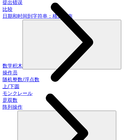
提出错误
比较
日期和时间到字符串：格式指南
数学积木
操作员
随机整数/浮点数
上/下圆
モンクレール
是双数
阵列操作