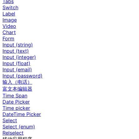
Tabs
Switch
Label
Image
Video
Chart
Form
Input (string)
Input (text)
Input (integer)
Input (float)
Input (email)
Input (password)
输入（电话）
富文本编辑器
Time Span
Date Picker
Time picker
DateTime Picker
Select
Select (enum)
Relselect