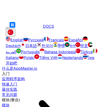
DOCS
English
Русский
Français
Español
Deutsch
日本語
한국어
हिन्दी
বাংলা
中文
العربية
Português
Bahasa Indonesia
Türkçe
Italiano
Polski
Tiếng Việt
Nederlands
ไทย
开始吧
什么是AppMaster.io
入门
应用程序架构
快速入门
最佳实践
常见问题
模块(整合)
模块