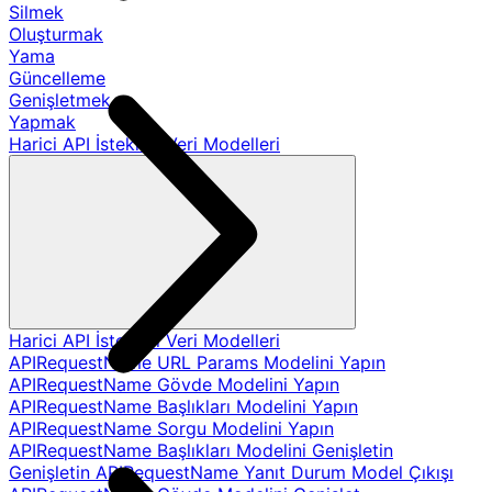
Silmek
Oluşturmak
Yama
Güncelleme
Genişletmek
Yapmak
Harici API İstekleri Veri Modelleri
Harici API İstekleri Veri Modelleri
APIRequestName URL Params Modelini Yapın
APIRequestName Gövde Modelini Yapın
APIRequestName Başlıkları Modelini Yapın
APIRequestName Sorgu Modelini Yapın
APIRequestName Başlıkları Modelini Genişletin
Genişletin APIRequestName Yanıt Durum Model Çıkışı