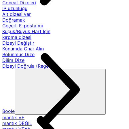
Concat Dizeleri
IP uzunluğu
Alt dizesi var
Doğramak
Geçerli E-posta mı
Küçük/Büyük Harf İçin
kırpma dizesi
Dizeyi Değiştir
Konumda Char Alın
Bölünmüş Dize
Dilim Dize
Dizeyi Doğrula (Regex)
Boole
mantık VE
mantık DEĞİL