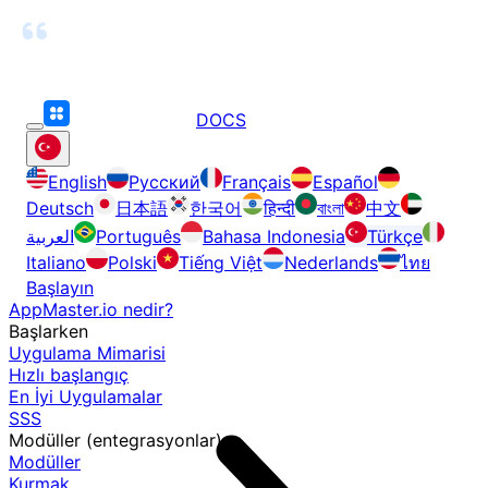
DOCS
English
Русский
Français
Español
Deutsch
日本語
한국어
हिन्दी
বাংলা
中文
العربية
Português
Bahasa Indonesia
Türkçe
Italiano
Polski
Tiếng Việt
Nederlands
ไทย
Başlayın
AppMaster.io nedir?
Başlarken
Uygulama Mimarisi
Hızlı başlangıç
En İyi Uygulamalar
SSS
Modüller (entegrasyonlar)
Modüller
Kurmak