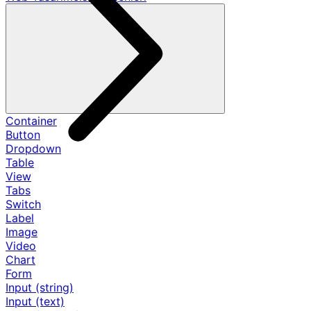
Container
Button
Dropdown
Table
View
Tabs
Switch
Label
Image
Video
Chart
Form
Input (string)
Input (text)