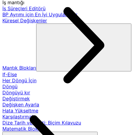
İş mantığı
İş Süreçleri Editörü
BP Ayrımı için En İyi Uygulamalar
Küresel Değişkenler
Mantık Blokları
If-Else
Her Döngü İçin
Döngü
Döngüyü kır
Değiştirmek
Değişken Ayarla
Hata Yükseltme
Karşılaştırmak
Dize Tarih ve Saati: Biçim Kılavuzu
Matematik Blokları