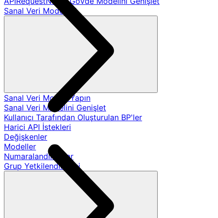
APIRequestName Gövde Modelini Genişlet
Sanal Veri Modelleri
Sanal Veri Modeli Yapın
Sanal Veri Modelini Genişlet
Kullanıcı Tarafından Oluşturulan BP'ler
Harici API İstekleri
Değişkenler
Modeller
Numaralandırmalar
Grup Yetkilendirmesi