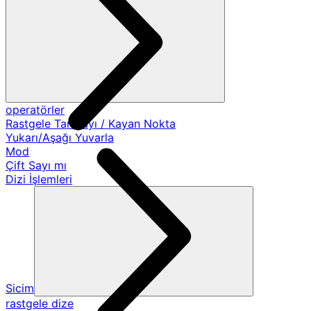
operatörler
Rastgele Tamsayı / Kayan Nokta
Yukarı/Aşağı Yuvarla
Mod
Çift Sayı mı
Dizi İşlemleri
Sicim
rastgele dize