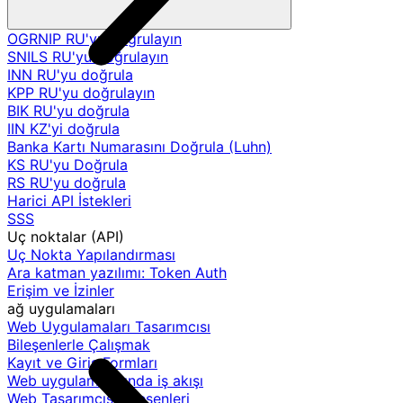
OGRNIP RU'yu doğrulayın
SNILS RU'yu doğrulayın
INN RU'yu doğrula
KPP RU'yu doğrulayın
BIK RU'yu doğrula
IIN KZ'yi doğrula
Banka Kartı Numarasını Doğrula (Luhn)
KS RU'yu Doğrula
RS RU'yu doğrula
Harici API İstekleri
SSS
Uç noktalar (API)
Uç Nokta Yapılandırması
Ara katman yazılımı: Token Auth
Erişim ve İzinler
ağ uygulamaları
Web Uygulamaları Tasarımcısı
Bileşenlerle Çalışmak
Kayıt ve Giriş Formları
Web uygulamalarında iş akışı
Web Tasarımcısı Bileşenleri