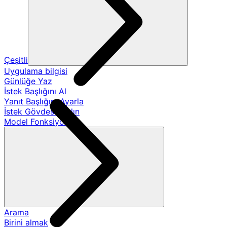
Çeşitli
Uygulama bilgisi
Günlüğe Yaz
İstek Başlığını Al
Yanıt Başlığını Ayarla
İstek Gövdesini Alın
Model Fonksiyonları
Arama
Birini almak