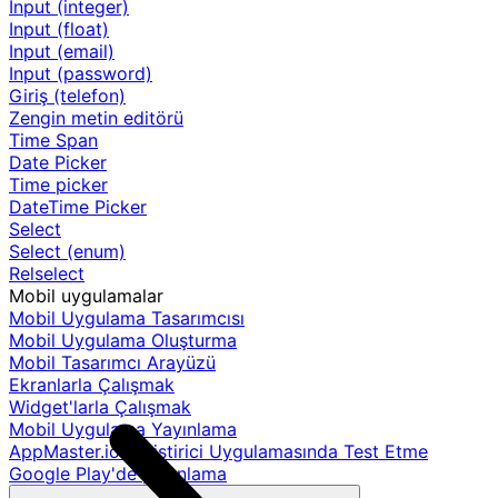
Input (integer)
Input (float)
Input (email)
Input (password)
Giriş (telefon)
Zengin metin editörü
Time Span
Date Picker
Time picker
DateTime Picker
Select
Select (enum)
Relselect
Mobil uygulamalar
Mobil Uygulama Tasarımcısı
Mobil Uygulama Oluşturma
Mobil Tasarımcı Arayüzü
Ekranlarla Çalışmak
Widget'larla Çalışmak
Mobil Uygulama Yayınlama
AppMaster.io Geliştirici Uygulamasında Test Etme
Google Play'de yayınlama