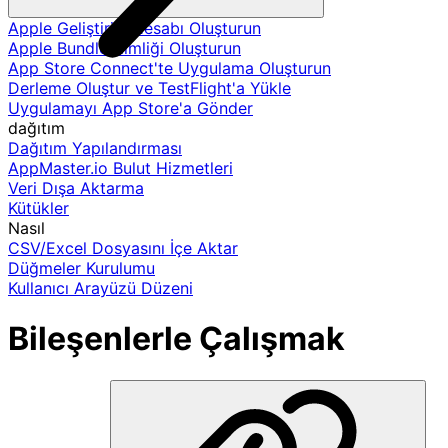
Apple Geliştirici Hesabı Oluşturun
Apple Bundle Kimliği Oluşturun
App Store Connect'te Uygulama Oluşturun
Derleme Oluştur ve TestFlight'a Yükle
Uygulamayı App Store'a Gönder
dağıtım
Dağıtım Yapılandırması
AppMaster.io Bulut Hizmetleri
Veri Dışa Aktarma
Kütükler
Nasıl
CSV/Excel Dosyasını İçe Aktar
Düğmeler Kurulumu
Kullanıcı Arayüzü Düzeni
Bileşenlerle Çalışmak