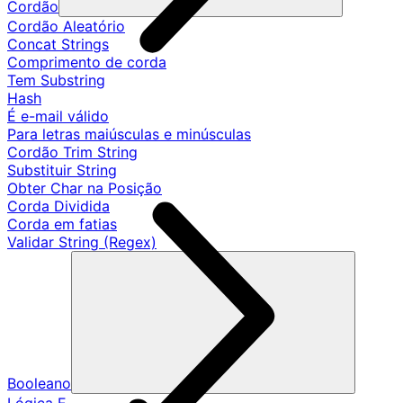
Cordão
Cordão Aleatório
Concat Strings
Comprimento de corda
Tem Substring
Hash
É e-mail válido
Para letras maiúsculas e minúsculas
Cordão Trim String
Substituir String
Obter Char na Posição
Corda Dividida
Corda em fatias
Validar String (Regex)
Booleano