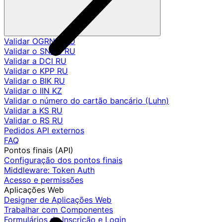
Validar OGRNIP RU
Validar o SNILS RU
Validar a DCI RU
Validar o KPP RU
Validar o BIK RU
Validar o IIN KZ
Validar o número do cartão bancário (Luhn)
Validar a KS RU
Validar o RS RU
Pedidos API externos
FAQ
Pontos finais (API)
Configuração dos pontos finais
Middleware: Token Auth
Acesso e permissões
Aplicações Web
Designer de Aplicações Web
Trabalhar com Componentes
Formulários de Inscrição e Login