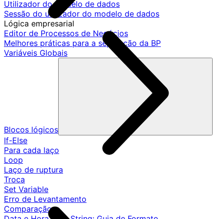
Utilizador do modelo de dados
Sessão do utilizador do modelo de dados
Lógica empresarial
Editor de Processos de Negócios
Melhores práticas para a separação da BP
Variáveis Globais
Blocos lógicos
If-Else
Para cada laço
Loop
Laço de ruptura
Troca
Set Variable
Erro de Levantamento
Comparação
Data e Hora para String: Guia de Formato