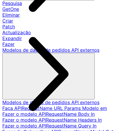
Pesquisa
GetOne
Eliminar
Criar
Patch
Actualização
Expandir
Fazer
Modelos de dados de pedidos API externos
Modelos de dados de pedidos API externos
Faça APIRequestName URL Params Modelo em
Fazer o modelo APIRequestName Body In
Fazer o modelo APIRequestName Headers In
Fazer o modelo APIRequestName Query In