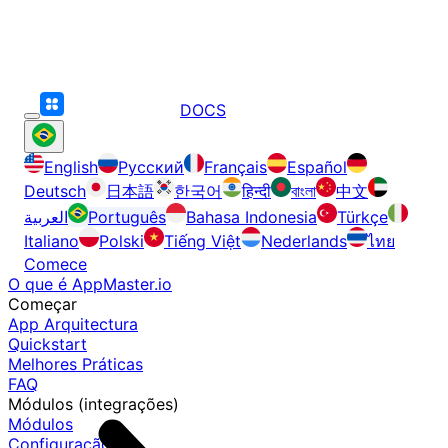
DOCS
English
Русский
Français
Español
Deutsch
日本語
한국어
हिन्दी
বাংলা
中文
العربية
Português
Bahasa Indonesia
Türkçe
Italiano
Polski
Tiếng Việt
Nederlands
ไทย
Comece
O que é AppMaster.io
Começar
App Arquitectura
Quickstart
Melhores Práticas
FAQ
Módulos (integrações)
Módulos
Configuração