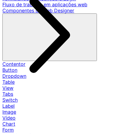
Fluxo de trabalho em aplicações web
Componentes de Web Designer
Contentor
Button
Dropdown
Table
View
Tabs
Switch
Label
Image
Vídeo
Chart
Form