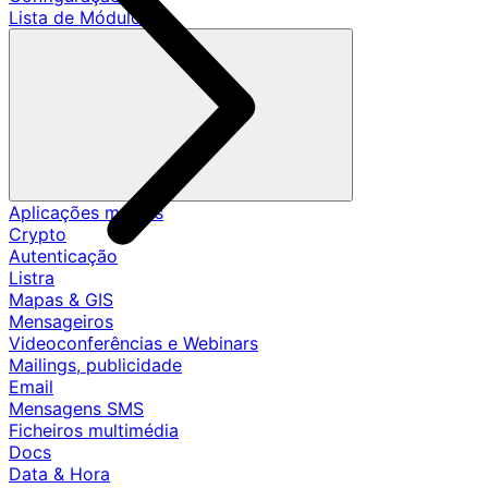
Lista de Módulos
Aplicações móveis
Crypto
Autenticação
Listra
Mapas & GIS
Mensageiros
Videoconferências e Webinars
Mailings, publicidade
Email
Mensagens SMS
Ficheiros multimédia
Docs
Data & Hora