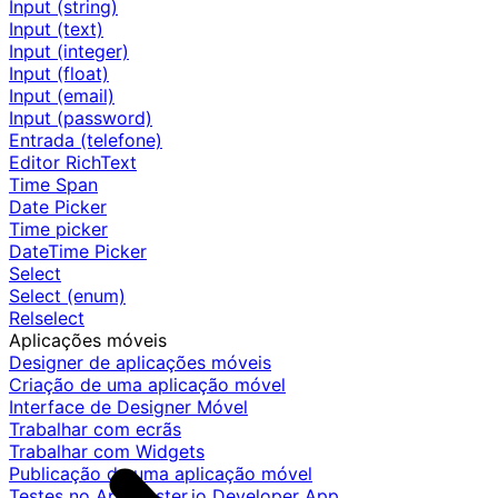
Input (string)
Input (text)
Input (integer)
Input (float)
Input (email)
Input (password)
Entrada (telefone)
Editor RichText
Time Span
Date Picker
Time picker
DateTime Picker
Select
Select (enum)
Relselect
Aplicações móveis
Designer de aplicações móveis
Criação de uma aplicação móvel
Interface de Designer Móvel
Trabalhar com ecrãs
Trabalhar com Widgets
Publicação de uma aplicação móvel
Testes no AppMaster.io Developer App