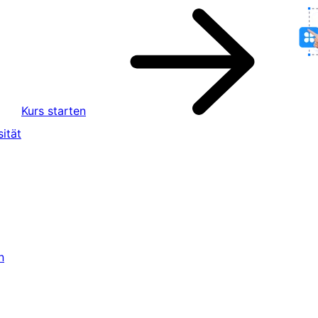
Kurs starten
ität
n