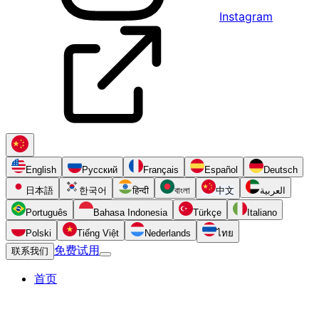
Instagram
English
Русский
Français
Español
Deutsch
日本語
한국어
हिन्दी
বাংলা
中文
العربية
Português
Bahasa Indonesia
Türkçe
Italiano
Polski
Tiếng Việt
Nederlands
ไทย
免费试用
联系我们
首页