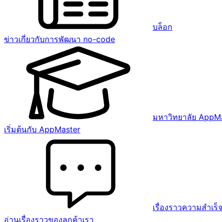
บล็อก
ข่าวเกี่ยวกับการพัฒนา no-code
มหาวิทยาลัย AppM
เริ่มต้นกับ AppMaster
เรื่องราวความสำเร็
อ่านเรื่องราวของลูกค้าเรา