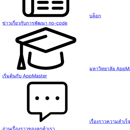
บล็อก
ข่าวเกี่ยวกับการพัฒนา no-code
มหาวิทยาลัย AppM
เริ่มต้นกับ AppMaster
เรื่องราวความสำเร็
อ่านเรื่องราวของลูกค้าเรา