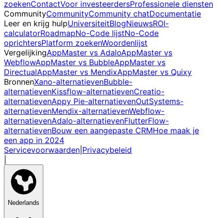
zoeken
Contact
Voor investeerders
Professionele diensten
Community
Community
Community chat
Documentatie
Leer en krijg hulp
Universiteit
Blog
Nieuws
ROI-
calculator
Roadmap
No-Code lijst
No-Code
oprichters
Platform zoeken
Woordenlijst
Vergelijking
AppMaster vs Adalo
AppMaster vs
Webflow
AppMaster vs Bubble
AppMaster vs
Directual
AppMaster vs Mendix
AppMaster vs Quixy
Bronnen
Xano-alternatieven
Bubble-
alternatieven
Kissflow-alternatieven
Creatio-
alternatieven
Appy Pie-alternatieven
OutSystems-
alternatieven
Mendix-alternatieven
Webflow-
alternatieven
Adalo-alternatieven
FlutterFlow-
alternatieven
Bouw een aangepaste CRM
Hoe maak je
een app in 2024
Servicevoorwaarden
|
Privacybeleid
|
Nederlands