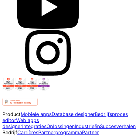
Product
Mobiele apps
Database designer
Bedrijfsproces
editor
Web apps
designer
Integraties
Oplossingen
Industrieën
Succesverhalen
Bedrijf
Carrières
Partnerprogramma
Partner