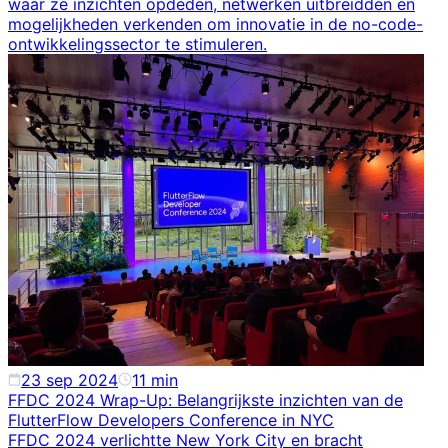
waar ze inzichten opdeden, netwerken uitbreidden en
mogelijkheden verkenden om innovatie in de no-code-
ontwikkelingssector te stimuleren.
23 sep 2024
11
min
FFDC 2024 Wrap-Up: Belangrijkste inzichten van de
FlutterFlow Developers Conference in NYC
FFDC 2024 verlichtte New York City en bracht