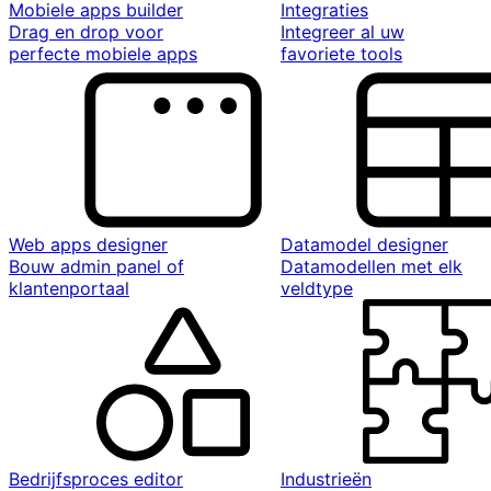
Mobiele apps builder
Integraties
Drag en drop voor
Integreer al uw
perfecte mobiele apps
favoriete tools
Web apps designer
Datamodel designer
Bouw admin panel of
Datamodellen met elk
klantenportaal
veldtype
Bedrijfsproces editor
Industrieën