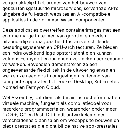
vergemakkelijkt het proces van het bouwen van
gebeurtenisgestuurde microservices, serverloze API's,
uitgebreide full-stack websites en AI-compatibele
applicaties in de vorm van Wasm-componenten.
Deze applicaties overtreffen containerimages met een
enorme marge in termen van grootte, en bieden
uitzonderlijke draagbaarheid tussen verschillende
besturingssystemen en CPU-architecturen. Ze bieden
een indrukwekkend lage opstartlatentie en kunnen
volgens Fermyon tienduizenden verzoeken per seconde
verwerken. Bovendien demonstreren ze een
ongeëvenaarde flexibiliteit in de uitvoering ervan en
werken ze naadloos in omgevingen variërend van
compacte apparaten tot Docker Desktop, Kubernetes,
Nomad en Fermyon Cloud.
WebAssembly, dat dient als binair instructieformaat en
virtuele machine, fungeert als compilatiedoel voor
meerdere programmeertalen, waaronder onder meer
C/C++, C# en Rust. Dit biedt ontwikkelaars een
verscheidenheid aan talen om webapps te bouwen en
biedt prestaties die dicht bij de native app-prestaties