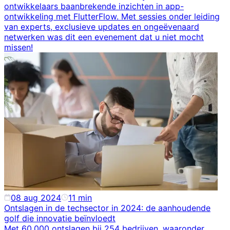
ontwikkelaars baanbrekende inzichten in app-
ontwikkeling met FlutterFlow. Met sessies onder leiding
van experts, exclusieve updates en ongeëvenaard
netwerken was dit een evenement dat u niet mocht
missen!
08 aug 2024
11
min
Ontslagen in de techsector in 2024: de aanhoudende
golf die innovatie beïnvloedt
Met 60.000 ontslagen bij 254 bedrijven, waaronder