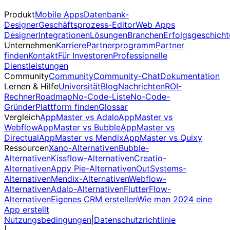
Produkt
Mobile Apps
Datenbank-
Designer
Geschäftsprozess-Editor
Web Apps
Designer
Integrationen
Lösungen
Branchen
Erfolgsgeschicht
Unternehmen
Karriere
Partnerprogramm
Partner
finden
Kontakt
Für Investoren
Professionelle
Dienstleistungen
Community
Community
Community-Chat
Dokumentation
Lernen & Hilfe
Universität
Blog
Nachrichten
ROI-
Rechner
Roadmap
No-Code-Liste
No-Code-
Gründer
Plattform finden
Glossar
Vergleich
AppMaster vs Adalo
AppMaster vs
Webflow
AppMaster vs Bubble
AppMaster vs
Directual
AppMaster vs Mendix
AppMaster vs Quixy
Ressourcen
Xano-Alternativen
Bubble-
Alternativen
Kissflow-Alternativen
Creatio-
Alternativen
Appy Pie-Alternativen
OutSystems-
Alternativen
Mendix-Alternativen
Webflow-
Alternativen
Adalo-Alternativen
FlutterFlow-
Alternativen
Eigenes CRM erstellen
Wie man 2024 eine
App erstellt
Nutzungsbedingungen
|
Datenschutzrichtlinie
|