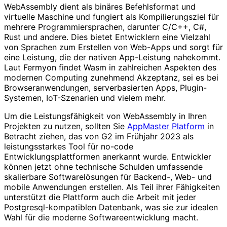
WebAssembly dient als binäres Befehlsformat und
virtuelle Maschine und fungiert als Kompilierungsziel für
mehrere Programmiersprachen, darunter C/C++, C#,
Rust und andere. Dies bietet Entwicklern eine Vielzahl
von Sprachen zum Erstellen von Web-Apps und sorgt für
eine Leistung, die der nativen App-Leistung nahekommt.
Laut Fermyon findet Wasm in zahlreichen Aspekten des
modernen Computing zunehmend Akzeptanz, sei es bei
Browseranwendungen, serverbasierten Apps, Plugin-
Systemen, IoT-Szenarien und vielem mehr.
Um die Leistungsfähigkeit von WebAssembly in Ihren
Projekten zu nutzen, sollten Sie
AppMaster Platform
in
Betracht ziehen, das von G2 im Frühjahr 2023 als
leistungsstarkes Tool für no-code
Entwicklungsplattformen anerkannt wurde. Entwickler
können jetzt ohne technische Schulden umfassende
skalierbare Softwarelösungen für Backend-, Web- und
mobile Anwendungen erstellen. Als Teil ihrer Fähigkeiten
unterstützt die Plattform auch die Arbeit mit jeder
Postgresql-kompatiblen Datenbank, was sie zur idealen
Wahl für die moderne Softwareentwicklung macht.