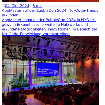
04. Okt. 2024
8
min
AppMaster auf der BubbleCon 2024: No-Code-Trends
erkunden
AppMaster nahm an der BubbleCon 2024 in NYC teil,
gewann Erkenntnisse, erweiterte Netzwerke und
erkundete Möglichkeiten, Innovationen im Bereich der
No-Code-Entwicklung voranzutreiben.