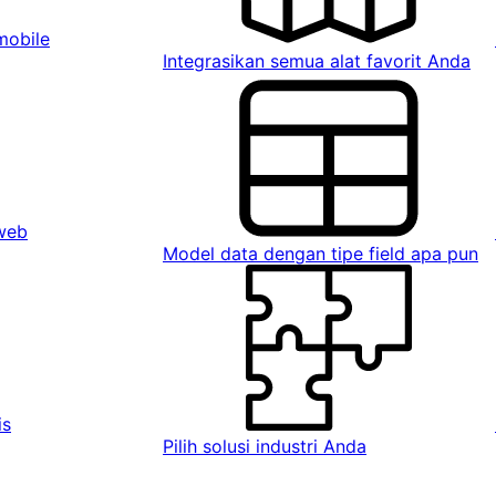
mobile
Integrasikan semua alat favorit Anda
 web
Model data dengan tipe field apa pun
is
Pilih solusi industri Anda