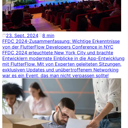
23. Sept. 2024
8
min
FFDC 2024-Zusammenfassung: Wichtige Erkenntnisse
von der FlutterFlow Developers Conference in NYC
FFDC 2024 erleuchtete New York City und brachte
Entwicklern modernste Einblicke in die App-Entwicklung
mit FlutterFlow. Mit von Experten geleiteten Sitzungen,
exklusiven Updates und unübertroffenem Networking
war es ein Event, das man nicht verpassen sollte!