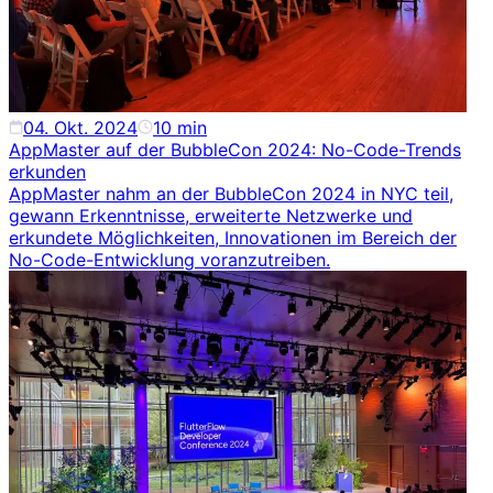
04. Okt. 2024
10
min
AppMaster auf der BubbleCon 2024: No-Code-Trends
erkunden
AppMaster nahm an der BubbleCon 2024 in NYC teil,
gewann Erkenntnisse, erweiterte Netzwerke und
erkundete Möglichkeiten, Innovationen im Bereich der
No-Code-Entwicklung voranzutreiben.