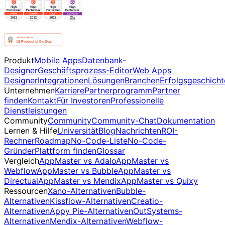
Produkt
Mobile Apps
Datenbank-
Designer
Geschäftsprozess-Editor
Web Apps
Designer
Integrationen
Lösungen
Branchen
Erfolgsgeschicht
Unternehmen
Karriere
Partnerprogramm
Partner
finden
Kontakt
Für Investoren
Professionelle
Dienstleistungen
Community
Community
Community-Chat
Dokumentation
Lernen & Hilfe
Universität
Blog
Nachrichten
ROI-
Rechner
Roadmap
No-Code-Liste
No-Code-
Gründer
Plattform finden
Glossar
Vergleich
AppMaster vs Adalo
AppMaster vs
Webflow
AppMaster vs Bubble
AppMaster vs
Directual
AppMaster vs Mendix
AppMaster vs Quixy
Ressourcen
Xano-Alternativen
Bubble-
Alternativen
Kissflow-Alternativen
Creatio-
Alternativen
Appy Pie-Alternativen
OutSystems-
Alternativen
Mendix-Alternativen
Webflow-