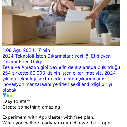
08 Ağu 2024
7
min
2024 Teknoloji İşten Çıkarmaları: Yeniliği Etkileyen
Devam Eden Dalga
Tesla ve Amazon gibi devlerin de aralarında bulunduğu
254 şirkette 60.000 kişinin işten çıkarılmasıyla, 2024
yılında teknoloji sektöründeki işten çıkarmaların
inovasyon manzarasını yeniden şekillendirdiği bir yıl
olacak.
Easy to start
Create something
amazing
Experiment with AppMaster with free plan.
When you will be ready you can choose the proper