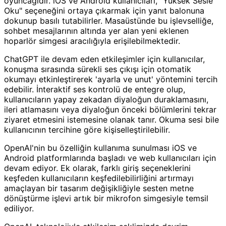
oyuncağıdır. iOS ve Android kullanıcıları, "Yüksek Sesle
Oku" seçeneğini ortaya çıkarmak için yanıt balonuna
dokunup basılı tutabilirler. Masaüstünde bu işlevselliğe,
sohbet mesajlarının altında yer alan yeni eklenen
hoparlör simgesi aracılığıyla erişilebilmektedir.
ChatGPT ile devam eden etkileşimler için kullanıcılar,
konuşma sırasında sürekli ses çıkışı için otomatik
okumayı etkinleştirerek 'ayarla ve unut' yöntemini tercih
edebilir. İnteraktif ses kontrolü de entegre olup,
kullanıcıların yapay zekadan diyaloğun duraklamasını,
ileri atlamasını veya diyaloğun önceki bölümlerini tekrar
ziyaret etmesini istemesine olanak tanır. Okuma sesi bile
kullanıcının tercihine göre kişiselleştirilebilir.
OpenAI'nin bu özelliğin kullanıma sunulması iOS ve
Android platformlarında başladı ve web kullanıcıları için
devam ediyor. Ek olarak, farklı giriş seçeneklerini
keşfeden kullanıcıların keşfedilebilirliğini artırmayı
amaçlayan bir tasarım değişikliğiyle sesten metne
dönüştürme işlevi artık bir mikrofon simgesiyle temsil
ediliyor.