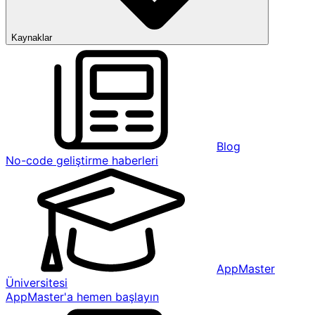
Kaynaklar
Blog
No-code geliştirme haberleri
AppMaster
Üniversitesi
AppMaster'a hemen başlayın