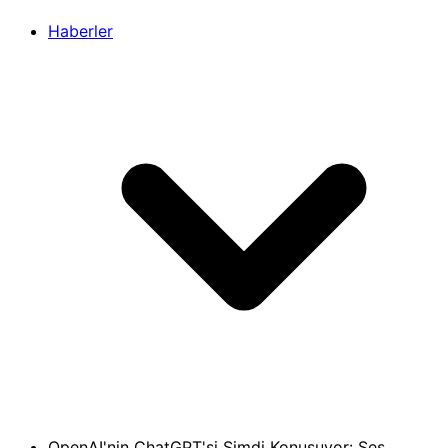
Haberler
OpenAI'nin ChatGPT'si Şimdi Konuşuyor: Ses