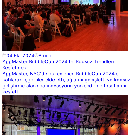
04 Eki 2024
8
min
AppMaster BubbleCon 2024'te: Kodsuz Trendleri
Keşfetmek
AppMaster, NYC'de düzenlenen BubbleCon 2024'e
katılarak içgörüler elde etti, ağlarını genişletti ve kodsuz
geliştirme alanında inovasyonu yönlendirme fırsatlarını
keşfetti.