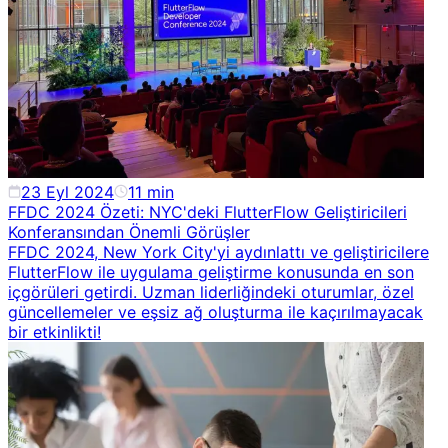
23 Eyl 2024
11
min
FFDC 2024 Özeti: NYC'deki FlutterFlow Geliştiricileri
Konferansından Önemli Görüşler
FFDC 2024, New York City'yi aydınlattı ve geliştiricilere
FlutterFlow ile uygulama geliştirme konusunda en son
içgörüleri getirdi. Uzman liderliğindeki oturumlar, özel
güncellemeler ve eşsiz ağ oluşturma ile kaçırılmayacak
bir etkinlikti!