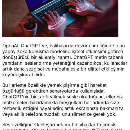
OpenAI, ChatGPT'ye, halihazırda devrim niteliğinde olan
yapay zeka konuşma modeline işitsel etkileşimi getiren
dönüştürücü bir eklentiyi tanıttı. ChatGPT metin tabanlı
yanıtlarını seslendirme yeteneğini kazandıkça, kullanıcılar
artık daha sezgisel ve müdahalesiz bir dijital etkileşimin
keyfini çıkarabilirler.
Bu ilerleme özellikle yemek pişirme gibi hareket
özgürlüğü gerektiren senaryolarda kullanışlıdır.
ChatGPT'nin bir tarifi yüksek sesle okuduğunu, elleriniz
malzemeleri hazırlamakla meşgulken her adımda size
rehberlik ettiğini hayal edin; artık ekranınıza bakmanıza
veya akıllı telefonunuzdaki unu silmenize gerek yok.
Ses özelliğini etkinleştirmek mobil cihazlarda çocuk