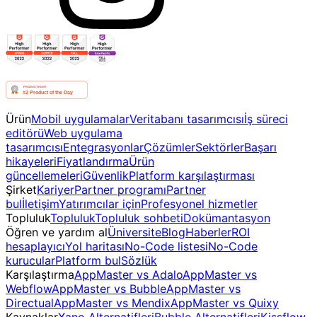
Ürün
Mobil uygulamalar
Veritabanı tasarımcısı
İş süreci
editörü
Web uygulama
tasarımcısı
Entegrasyonlar
Çözümler
Sektörler
Başarı
hikayeleri
Fiyatlandırma
Ürün
güncellemeleri
Güvenlik
Platform karşılaştırması
Şirket
Kariyer
Partner programı
Partner
bul
İletişim
Yatırımcılar için
Profesyonel hizmetler
Topluluk
Topluluk
Topluluk sohbeti
Dokümantasyon
Öğren ve yardım al
Üniversite
Blog
Haberler
ROI
hesaplayıcı
Yol haritası
No-Code listesi
No-Code
kurucular
Platform bul
Sözlük
Karşılaştırma
AppMaster vs Adalo
AppMaster vs
Webflow
AppMaster vs Bubble
AppMaster vs
Directual
AppMaster vs Mendix
AppMaster vs Quixy
Kaynaklar
Xano Alternatifleri
Bubble Alternatifleri
Kissflow