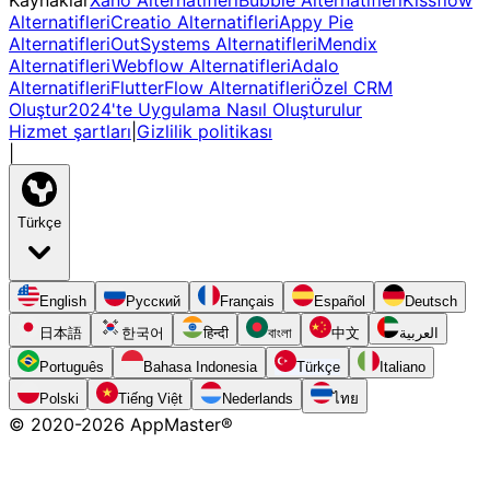
Alternatifleri
Creatio Alternatifleri
Appy Pie
Alternatifleri
OutSystems Alternatifleri
Mendix
Alternatifleri
Webflow Alternatifleri
Adalo
Alternatifleri
FlutterFlow Alternatifleri
Özel CRM
Oluştur
2024'te Uygulama Nasıl Oluşturulur
Hizmet şartları
|
Gizlilik politikası
|
Türkçe
English
Русский
Français
Español
Deutsch
日本語
한국어
हिन्दी
বাংলা
中文
العربية
Português
Bahasa Indonesia
Türkçe
Italiano
Polski
Tiếng Việt
Nederlands
ไทย
© 2020-
2026
AppMaster®