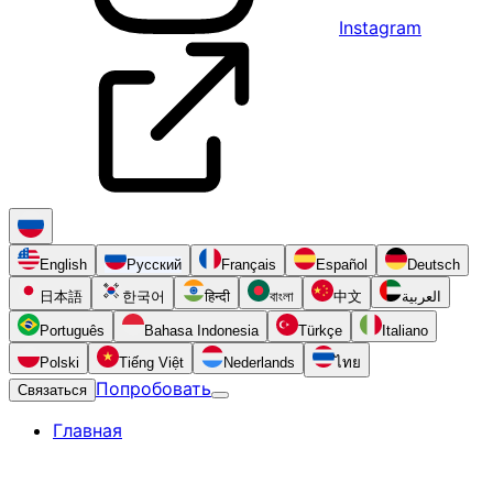
Instagram
English
Русский
Français
Español
Deutsch
日本語
한국어
हिन्दी
বাংলা
中文
العربية
Português
Bahasa Indonesia
Türkçe
Italiano
Polski
Tiếng Việt
Nederlands
ไทย
Попробовать
Связаться
Главная