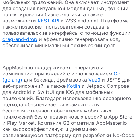
мобильных приложений. Она включает инструмент
для создания визуальной модели данных, функции
проектирования бизнес-логики, а также
возможности
REST API
и WSS endpoint. Платформа
также позволяет пользователям создавать
пользовательские интерфейсы с помощью функции
drag-and-drop
и эффективно генерировать код,
обеспечивая минимальный технический долг.
AppMaster.io поддерживает генерацию и
компиляцию приложений с использованием
Go
(golang)
для бэкенда, фреймворка
Vue3
и JS/TS для
веб-приложений, а также
Kotlin
и Jetpack Compose
для Android и SwiftUI для iOS для мобильных
приложений. Благодаря использованию серверного
подхода обеспечивается возможность
беспрепятственного обновления мобильных
приложений без отправки новых версий в App Store
и Play Market. Компания G2 отметила AppMaster.io
как высокоэффективную и динамично
развивающуюся платформу для разработки No-Code