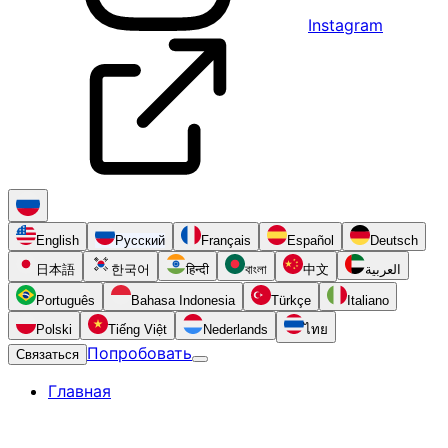
Instagram
English
Русский
Français
Español
Deutsch
日本語
한국어
हिन्दी
বাংলা
中文
العربية
Português
Bahasa Indonesia
Türkçe
Italiano
Polski
Tiếng Việt
Nederlands
ไทย
Попробовать
Связаться
Главная