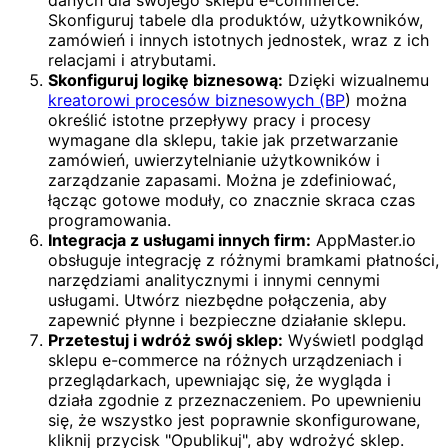
danych dla swojego sklepu e-commerce.
Skonfiguruj tabele dla produktów, użytkowników,
zamówień i innych istotnych jednostek, wraz z ich
relacjami i atrybutami.
Skonfiguruj logikę biznesową:
Dzięki wizualnemu
kreatorowi procesów biznesowych (BP
) można
określić istotne przepływy pracy i procesy
wymagane dla sklepu, takie jak przetwarzanie
zamówień, uwierzytelnianie użytkowników i
zarządzanie zapasami. Można je zdefiniować,
łącząc gotowe moduły, co znacznie skraca czas
programowania.
Integracja z usługami innych firm:
AppMaster.io
obsługuje integrację z różnymi bramkami płatności,
narzędziami analitycznymi i innymi cennymi
usługami. Utwórz niezbędne połączenia, aby
zapewnić płynne i bezpieczne działanie sklepu.
Przetestuj i wdróż swój sklep:
Wyświetl podgląd
sklepu e-commerce na różnych urządzeniach i
przeglądarkach, upewniając się, że wygląda i
działa zgodnie z przeznaczeniem. Po upewnieniu
się, że wszystko jest poprawnie skonfigurowane,
kliknij przycisk "Opublikuj", aby wdrożyć sklep.