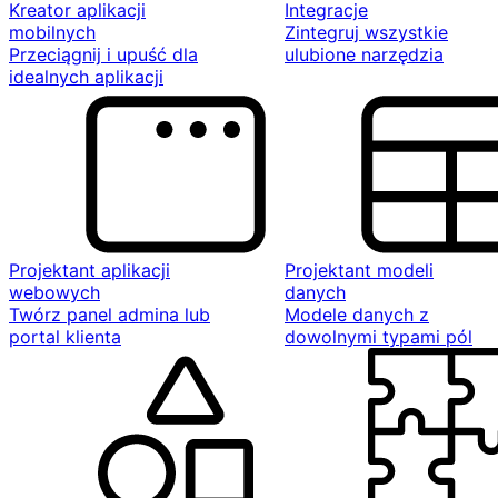
Kreator aplikacji
Integracje
mobilnych
Zintegruj wszystkie
Przeciągnij i upuść dla
ulubione narzędzia
idealnych aplikacji
Projektant aplikacji
Projektant modeli
webowych
danych
Twórz panel admina lub
Modele danych z
portal klienta
dowolnymi typami pól