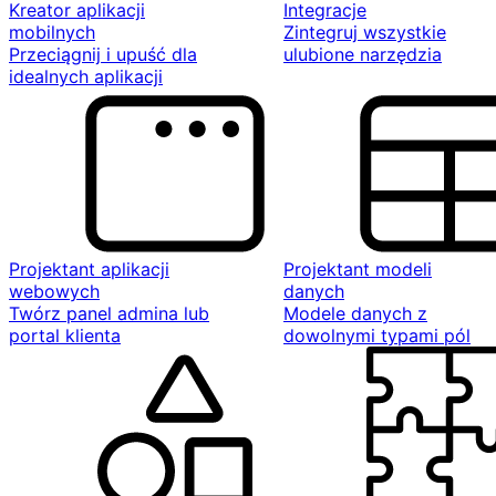
Kreator aplikacji
Integracje
mobilnych
Zintegruj wszystkie
Przeciągnij i upuść dla
ulubione narzędzia
idealnych aplikacji
Projektant aplikacji
Projektant modeli
webowych
danych
Twórz panel admina lub
Modele danych z
portal klienta
dowolnymi typami pól