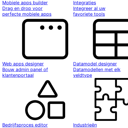
Mobiele apps builder
Integraties
Drag en drop voor
Integreer al uw
perfecte mobiele apps
favoriete tools
Web apps designer
Datamodel designer
Bouw admin panel of
Datamodellen met elk
klantenportaal
veldtype
Bedrijfsproces editor
Industrieën