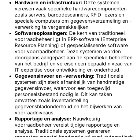
Hardware en infrastructuur:
Deze systemen
vereisen vaak specifieke hardwarecomponenten
zoals servers, barcodescanners, RFID-lezers en
speciale computers om gegevensverzameling en -
verwerking te vergemakkelijken.
Softwareoplossingen:
De kern van traditioneel
voorraadbeheer ligt in ERP-software (Enterprise
Resource Planning) of gespecialiseerde software
voor voorraadbeheer. Deze systemen worden
doorgaans aangepast aan de specifieke behoeften
van het bedrijf en vereisen een bepaald niveau van
IT-expertise voor ontwikkeling en onderhoud.
Gegevensinvoer en -verwerking:
Traditionele
systemen zijn sterk afhankelijk van handmatige
gegevensinvoer, waarvoor een toegewijd
personeelsbestand nodig is. Dit kan taken
omvatten zoals inventaristelling,
gegevensbladonderhoud en het bijwerken van
voorraadniveaus.
Rapportage en analyse:
Nauwkeurig
voorraadbeheer vereist tijdige rapportage en
analyse. Traditionele systemen genereren
rapporten meestal handmatig of semi-automatisch,