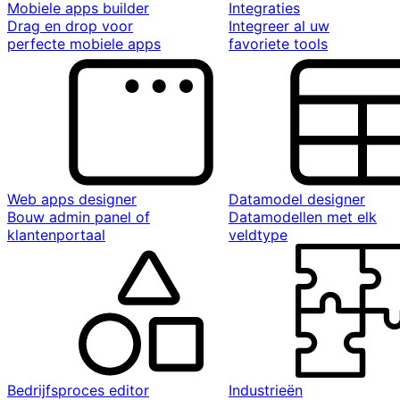
Mobiele apps builder
Integraties
Drag en drop voor
Integreer al uw
perfecte mobiele apps
favoriete tools
Web apps designer
Datamodel designer
Bouw admin panel of
Datamodellen met elk
klantenportaal
veldtype
Bedrijfsproces editor
Industrieën