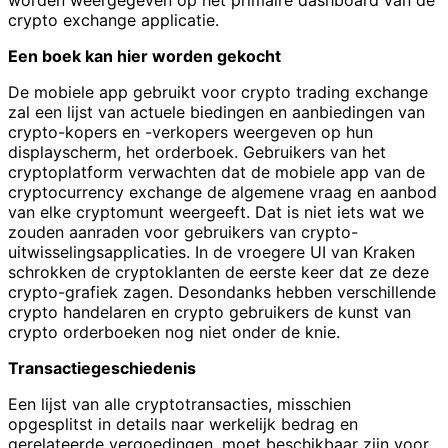
worden weergegeven op het primaire dashboard van de
crypto exchange applicatie.
Een boek kan hier worden gekocht
De mobiele app gebruikt voor crypto trading exchange
zal een lijst van actuele biedingen en aanbiedingen van
crypto-kopers en -verkopers weergeven op hun
displayscherm, het orderboek. Gebruikers van het
cryptoplatform verwachten dat de mobiele app van de
cryptocurrency exchange de algemene vraag en aanbod
van elke cryptomunt weergeeft. Dat is niet iets wat we
zouden aanraden voor gebruikers van crypto-
uitwisselingsapplicaties. In de vroegere UI van Kraken
schrokken de cryptoklanten de eerste keer dat ze deze
crypto-grafiek zagen. Desondanks hebben verschillende
crypto handelaren en crypto gebruikers de kunst van
crypto orderboeken nog niet onder de knie.
Transactiegeschiedenis
Een lijst van alle cryptotransacties, misschien
opgesplitst in details naar werkelijk bedrag en
gerelateerde vergoedingen, moet beschikbaar zijn voor