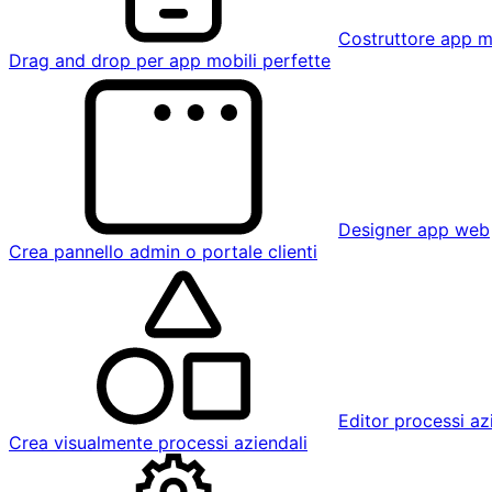
Costruttore app m
Drag and drop per app mobili perfette
Designer app web
Crea pannello admin o portale clienti
Editor processi az
Crea visualmente processi aziendali