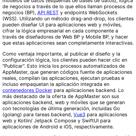
modelos de datos (esquemas de bases de datos), lógica
de negocios a través de lo que ellos llaman procesos de
negocios (BP),
API REST
y endpoints WebSockets
(WSS). Utilizando un método drag-and-drop, los clientes
pueden diseñar UI para aplicaciones web y móviles,
cifrar la lógica empresarial en cada componente a
través de diseñadores de Web BP y Mobile BP, y hacer
que estas aplicaciones sean completamente interactivas.
Como ventaja importante, al publicar el diseño y la
configuración lógica, los clientes pueden hacer clic en
"Publicar". Esto inicia los procesos automatizados de
AppMaster, que generan códigos fuente de aplicaciones
reales, compilan las aplicaciones, ejecutan pruebas e
incluso empaquetan la aplicación integrada en
contenedores Docker
para aplicaciones backend. Lo
más destacado de la oferta de AppMaster son sus
aplicaciones backend, web y móviles que se generan
con tecnologías de última generación, incluidas Go
(golang) para tareas backend,
Vue3
para aplicaciones
web y Kotlin/ Jetpack Compose y SwiftUI para
aplicaciones de Android e iOS, respectivamente.