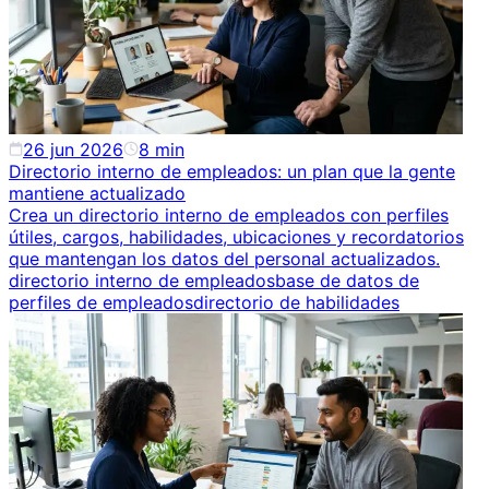
26 jun 2026
8
min
Directorio interno de empleados: un plan que la gente
mantiene actualizado
Crea un directorio interno de empleados con perfiles
útiles, cargos, habilidades, ubicaciones y recordatorios
que mantengan los datos del personal actualizados.
directorio interno de empleados
base de datos de
perfiles de empleados
directorio de habilidades