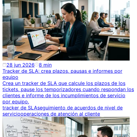
28 jun 2026
8
min
Tracker de SLA: crea plazos, pausas e informes por
equipo
Crea un tracker de SLA que calcule los plazos de los
tickets, pause los temporizadores cuando respondan los
clientes e informe de los incumplimientos de servicio
por equipo.
tracker de SLA
seguimiento de acuerdos de nivel de
servicio
operaciones de atención al cliente