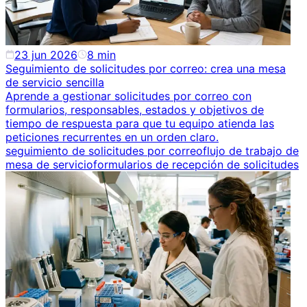
23 jun 2026
8
min
Seguimiento de solicitudes por correo: crea una mesa
de servicio sencilla
Aprende a gestionar solicitudes por correo con
formularios, responsables, estados y objetivos de
tiempo de respuesta para que tu equipo atienda las
peticiones recurrentes en un orden claro.
seguimiento de solicitudes por correo
flujo de trabajo de
mesa de servicio
formularios de recepción de solicitudes