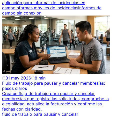
aplicación para informar de incidencias en
campo
informes móviles de incidencias
informes de
campo sin conexión
31 may 2026
8
min
Flujo de trabajo para pausar y cancelar membresías:
pasos claros
Crea un flujo de trabajo para pausar y cancelar
membresías que registre las solicitudes, compruebe la
elegibilidad, actualice la facturación y confirme las
fechas con claridad.
flujo de trabajo para pausar y cancelar