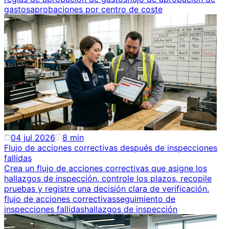
gastos
aprobaciones por centro de coste
04 jul 2026
8
min
Flujo de acciones correctivas después de inspecciones
fallidas
Crea un flujo de acciones correctivas que asigne los
hallazgos de inspección, controle los plazos, recopile
pruebas y registre una decisión clara de verificación.
flujo de acciones correctivas
seguimiento de
inspecciones fallidas
hallazgos de inspección