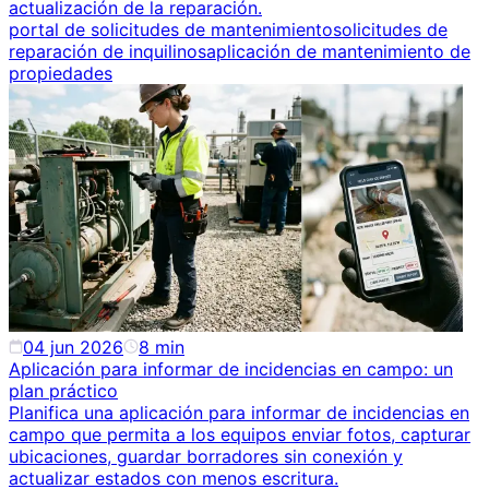
actualización de la reparación.
portal de solicitudes de mantenimiento
solicitudes de
reparación de inquilinos
aplicación de mantenimiento de
propiedades
04 jun 2026
8
min
Aplicación para informar de incidencias en campo: un
plan práctico
Planifica una aplicación para informar de incidencias en
campo que permita a los equipos enviar fotos, capturar
ubicaciones, guardar borradores sin conexión y
actualizar estados con menos escritura.