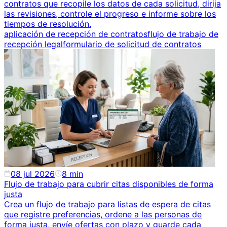
contratos que recopile los datos de cada solicitud, dirija
las revisiones, controle el progreso e informe sobre los
tiempos de resolución.
aplicación de recepción de contratos
flujo de trabajo de
recepción legal
formulario de solicitud de contratos
08 jul 2026
8
min
Flujo de trabajo para cubrir citas disponibles de forma
justa
Crea un flujo de trabajo para listas de espera de citas
que registre preferencias, ordene a las personas de
forma justa, envíe ofertas con plazo y guarde cada