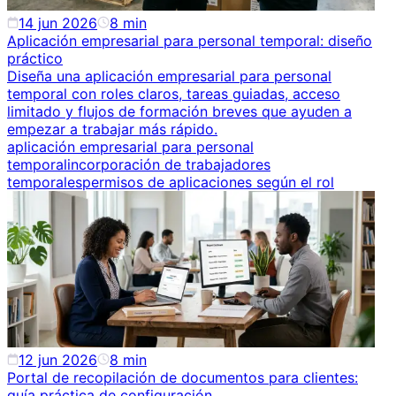
14 jun 2026
8
min
Aplicación empresarial para personal temporal: diseño
práctico
Diseña una aplicación empresarial para personal
temporal con roles claros, tareas guiadas, acceso
limitado y flujos de formación breves que ayuden a
empezar a trabajar más rápido.
aplicación empresarial para personal
temporal
incorporación de trabajadores
temporales
permisos de aplicaciones según el rol
12 jun 2026
8
min
Portal de recopilación de documentos para clientes:
guía práctica de configuración