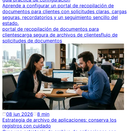
Aprende a configurar un portal de recopilación de
documentos para clientes con solicitudes claras, cargas
seguras, recordatorios y un seguimiento sencillo del
estado.
portal de recopilación de documentos para
clientes
carga segura de archivos de clientes
flujo de
solicitudes de documentos
08 jun 2026
8
min
Estrategia de archivo de aplicaciones: conserva los
registros con cuidado