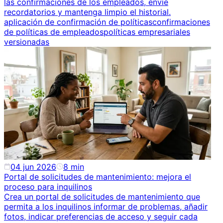
las confirmaciones de los empleados, envíe
recordatorios y mantenga limpio el historial.
aplicación de confirmación de políticas
confirmaciones
de políticas de empleados
políticas empresariales
versionadas
04 jun 2026
8
min
Portal de solicitudes de mantenimiento: mejora el
proceso para inquilinos
Crea un portal de solicitudes de mantenimiento que
permita a los inquilinos informar de problemas, añadir
fotos, indicar preferencias de acceso y seguir cada