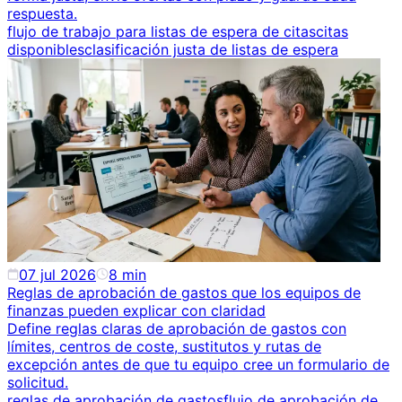
respuesta.
flujo de trabajo para listas de espera de citas
citas
disponibles
clasificación justa de listas de espera
07 jul 2026
8
min
Reglas de aprobación de gastos que los equipos de
finanzas pueden explicar con claridad
Define reglas claras de aprobación de gastos con
límites, centros de coste, sustitutos y rutas de
excepción antes de que tu equipo cree un formulario de
solicitud.
reglas de aprobación de gastos
flujo de aprobación de