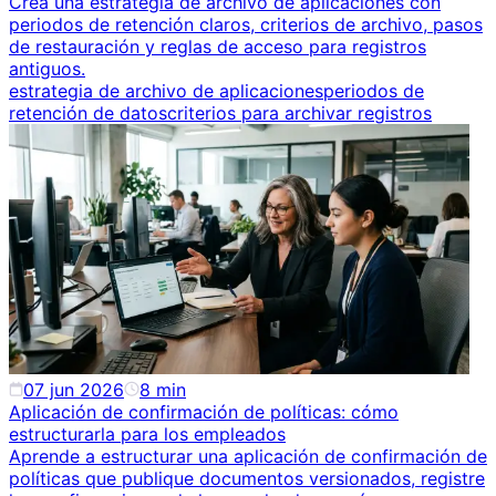
Crea una estrategia de archivo de aplicaciones con
periodos de retención claros, criterios de archivo, pasos
de restauración y reglas de acceso para registros
antiguos.
estrategia de archivo de aplicaciones
periodos de
retención de datos
criterios para archivar registros
07 jun 2026
8
min
Aplicación de confirmación de políticas: cómo
estructurarla para los empleados
Aprende a estructurar una aplicación de confirmación de
políticas que publique documentos versionados, registre