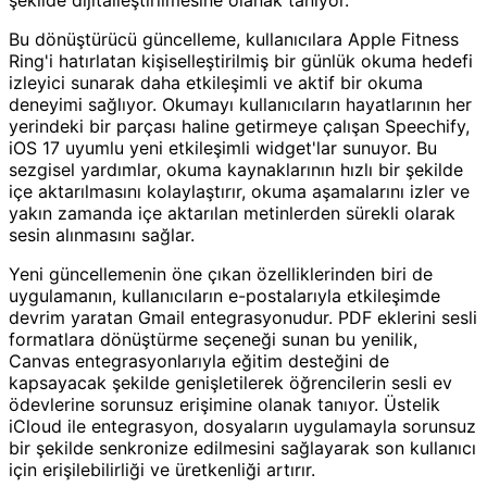
şekilde dijitalleştirilmesine olanak tanıyor.
Bu dönüştürücü güncelleme, kullanıcılara Apple Fitness
Ring'i hatırlatan kişiselleştirilmiş bir günlük okuma hedefi
izleyici sunarak daha etkileşimli ve aktif bir okuma
deneyimi sağlıyor. Okumayı kullanıcıların hayatlarının her
yerindeki bir parçası haline getirmeye çalışan Speechify,
iOS 17 uyumlu yeni etkileşimli widget'lar sunuyor. Bu
sezgisel yardımlar, okuma kaynaklarının hızlı bir şekilde
içe aktarılmasını kolaylaştırır, okuma aşamalarını izler ve
yakın zamanda içe aktarılan metinlerden sürekli olarak
sesin alınmasını sağlar.
Yeni güncellemenin öne çıkan özelliklerinden biri de
uygulamanın, kullanıcıların e-postalarıyla etkileşimde
devrim yaratan Gmail entegrasyonudur. PDF eklerini sesli
formatlara dönüştürme seçeneği sunan bu yenilik,
Canvas entegrasyonlarıyla eğitim desteğini de
kapsayacak şekilde genişletilerek öğrencilerin sesli ev
ödevlerine sorunsuz erişimine olanak tanıyor. Üstelik
iCloud ile entegrasyon, dosyaların uygulamayla sorunsuz
bir şekilde senkronize edilmesini sağlayarak son kullanıcı
için erişilebilirliği ve üretkenliği artırır.