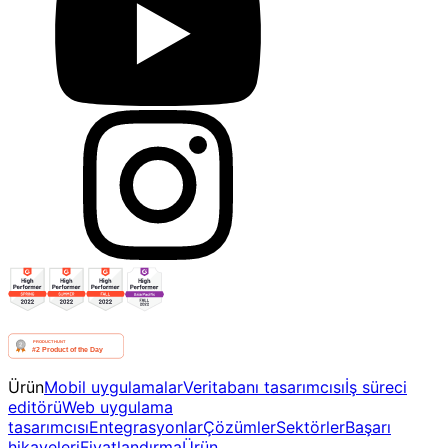
Ürün
Mobil uygulamalar
Veritabanı tasarımcısı
İş süreci
editörü
Web uygulama
tasarımcısı
Entegrasyonlar
Çözümler
Sektörler
Başarı
hikayeleri
Fiyatlandırma
Ürün