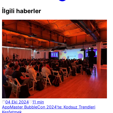
İlgili haberler
04 Eki 2024
11
min
AppMaster BubbleCon 2024'te: Kodsuz Trendleri
Keşfetmek