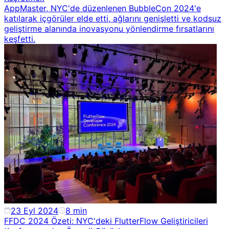
AppMaster, NYC'de düzenlenen BubbleCon 2024'e
katılarak içgörüler elde etti, ağlarını genişletti ve kodsuz
geliştirme alanında inovasyonu yönlendirme fırsatlarını
keşfetti.
23 Eyl 2024
8
min
FFDC 2024 Özeti: NYC'deki FlutterFlow Geliştiricileri