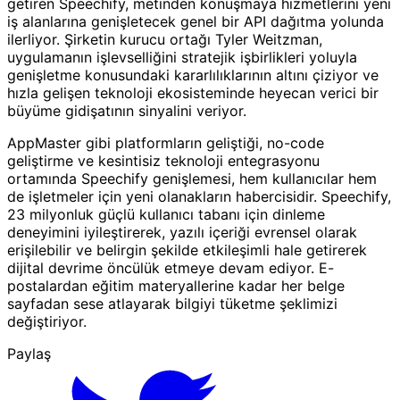
getiren Speechify, metinden konuşmaya hizmetlerini yeni
iş alanlarına genişletecek genel bir API dağıtma yolunda
ilerliyor. Şirketin kurucu ortağı Tyler Weitzman,
uygulamanın işlevselliğini stratejik işbirlikleri yoluyla
genişletme konusundaki kararlılıklarının altını çiziyor ve
hızla gelişen teknoloji ekosisteminde heyecan verici bir
büyüme gidişatının sinyalini veriyor.
AppMaster gibi platformların geliştiği, no-code
geliştirme ve kesintisiz teknoloji entegrasyonu
ortamında Speechify genişlemesi, hem kullanıcılar hem
de işletmeler için yeni olanakların habercisidir. Speechify,
23 milyonluk güçlü kullanıcı tabanı için dinleme
deneyimini iyileştirerek, yazılı içeriği evrensel olarak
erişilebilir ve belirgin şekilde etkileşimli hale getirerek
dijital devrime öncülük etmeye devam ediyor. E-
postalardan eğitim materyallerine kadar her belge
sayfadan sese atlayarak bilgiyi tüketme şeklimizi
değiştiriyor.
Paylaş