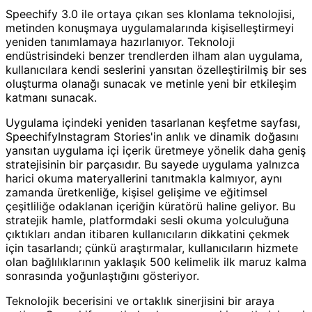
Speechify 3.0 ile ortaya çıkan ses klonlama teknolojisi,
metinden konuşmaya uygulamalarında kişiselleştirmeyi
yeniden tanımlamaya hazırlanıyor. Teknoloji
endüstrisindeki benzer trendlerden ilham alan uygulama,
kullanıcılara kendi seslerini yansıtan özelleştirilmiş bir ses
oluşturma olanağı sunacak ve metinle yeni bir etkileşim
katmanı sunacak.
Uygulama içindeki yeniden tasarlanan keşfetme sayfası,
SpeechifyInstagram Stories'in anlık ve dinamik doğasını
yansıtan uygulama içi içerik üretmeye yönelik daha geniş
stratejisinin bir parçasıdır. Bu sayede uygulama yalnızca
harici okuma materyallerini tanıtmakla kalmıyor, aynı
zamanda üretkenliğe, kişisel gelişime ve eğitimsel
çeşitliliğe odaklanan içeriğin küratörü haline geliyor. Bu
stratejik hamle, platformdaki sesli okuma yolculuğuna
çıktıkları andan itibaren kullanıcıların dikkatini çekmek
için tasarlandı; çünkü araştırmalar, kullanıcıların hizmete
olan bağlılıklarının yaklaşık 500 kelimelik ilk maruz kalma
sonrasında yoğunlaştığını gösteriyor.
Teknolojik becerisini ve ortaklık sinerjisini bir araya