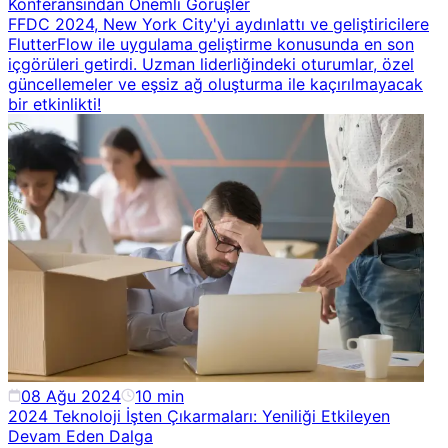
Konferansından Önemli Görüşler
FFDC 2024, New York City'yi aydınlattı ve geliştiricilere
FlutterFlow ile uygulama geliştirme konusunda en son
içgörüleri getirdi. Uzman liderliğindeki oturumlar, özel
güncellemeler ve eşsiz ağ oluşturma ile kaçırılmayacak
bir etkinlikti!
08 Ağu 2024
10
min
2024 Teknoloji İşten Çıkarmaları: Yeniliği Etkileyen
Devam Eden Dalga