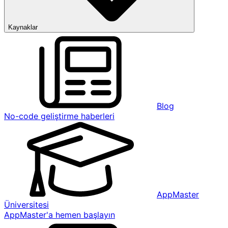
Kaynaklar
Blog
No-code geliştirme haberleri
AppMaster
Üniversitesi
AppMaster'a hemen başlayın