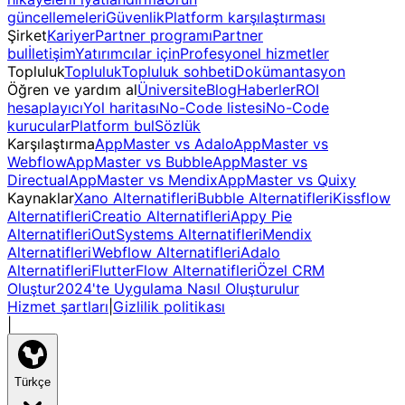
güncellemeleri
Güvenlik
Platform karşılaştırması
Şirket
Kariyer
Partner programı
Partner
bul
İletişim
Yatırımcılar için
Profesyonel hizmetler
Topluluk
Topluluk
Topluluk sohbeti
Dokümantasyon
Öğren ve yardım al
Üniversite
Blog
Haberler
ROI
hesaplayıcı
Yol haritası
No-Code listesi
No-Code
kurucular
Platform bul
Sözlük
Karşılaştırma
AppMaster vs Adalo
AppMaster vs
Webflow
AppMaster vs Bubble
AppMaster vs
Directual
AppMaster vs Mendix
AppMaster vs Quixy
Kaynaklar
Xano Alternatifleri
Bubble Alternatifleri
Kissflow
Alternatifleri
Creatio Alternatifleri
Appy Pie
Alternatifleri
OutSystems Alternatifleri
Mendix
Alternatifleri
Webflow Alternatifleri
Adalo
Alternatifleri
FlutterFlow Alternatifleri
Özel CRM
Oluştur
2024'te Uygulama Nasıl Oluşturulur
Hizmet şartları
|
Gizlilik politikası
|
Türkçe