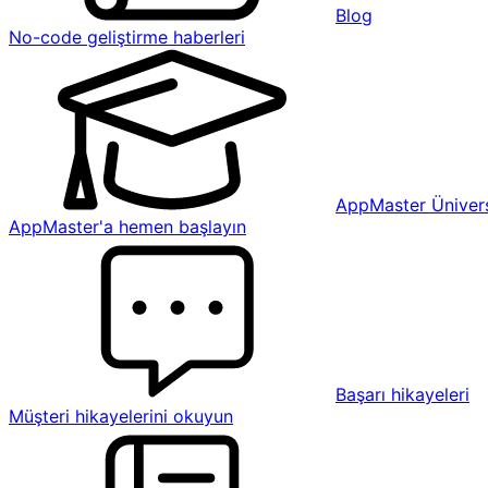
Blog
No-code geliştirme haberleri
AppMaster Ünivers
AppMaster'a hemen başlayın
Başarı hikayeleri
Müşteri hikayelerini okuyun