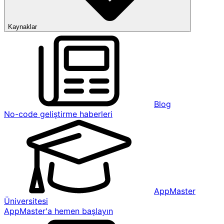
Kaynaklar
Blog
No-code geliştirme haberleri
AppMaster
Üniversitesi
AppMaster'a hemen başlayın