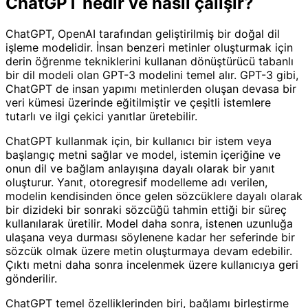
ChatGPT nedir ve nasıl çalışır?
ChatGPT, OpenAI tarafından geliştirilmiş bir doğal dil
işleme modelidir. İnsan benzeri metinler oluşturmak için
derin öğrenme tekniklerini kullanan dönüştürücü tabanlı
bir dil modeli olan GPT-3 modelini temel alır. GPT-3 gibi,
ChatGPT de insan yapımı metinlerden oluşan devasa bir
veri kümesi üzerinde eğitilmiştir ve çeşitli istemlere
tutarlı ve ilgi çekici yanıtlar üretebilir.
ChatGPT kullanmak için, bir kullanıcı bir istem veya
başlangıç metni sağlar ve model, istemin içeriğine ve
onun dil ve bağlam anlayışına dayalı olarak bir yanıt
oluşturur. Yanıt, otoregresif modelleme adı verilen,
modelin kendisinden önce gelen sözcüklere dayalı olarak
bir dizideki bir sonraki sözcüğü tahmin ettiği bir süreç
kullanılarak üretilir. Model daha sonra, istenen uzunluğa
ulaşana veya durması söylenene kadar her seferinde bir
sözcük olmak üzere metin oluşturmaya devam edebilir.
Çıktı metni daha sonra incelenmek üzere kullanıcıya geri
gönderilir.
ChatGPT temel özelliklerinden biri, bağlamı birleştirme