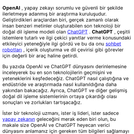
OpenAI
, yapay zekayı sorumlu ve güvenli bir şekilde
ilerletmeye adanmış bir araştırma kuruluşudur.
Geliştirdikleri araçlardan biri, gerçek zamanlı olarak
insan benzeri metinler oluşturabilen son teknoloji bir
doğal dil işleme modeli olan
ChatGPT
.
ChatGPT
, çeşitli
istemlere tutarlı ve ilgi çekici yanıtlar verme konusundaki
etkileyici yeteneğiyle ilgi gördü ve bu da onu
sohbet
robotları
, içerik oluşturma ve dil çevirisi gibi görevler
için değerli bir araç haline getirdi.
Bu yazıda OpenAI ve ChatGPT dünyasını derinlemesine
inceleyerek bu en son teknolojilerin geçmişini ve
yeteneklerini keşfedeceğiz. ChatGPT nasıl çalıştığına ve
endüstride ve araştırmada nasıl kullanıldığına daha
yakından bakacağız. Ayrıca, ChatGPT ve diğer gelişmiş
doğal dil işleme sistemlerinin ortaya çıkardığı olası
sonuçları ve zorlukları tartışacağız.
İster bir teknoloji uzmanı, ister iş lideri, ister sadece
yapay zekanın
geleceğini merak eden biri olun, bu
makale size OpenAI ve ChatGPT heyecan verici
dünyasını anlamanız için gereken tüm bilgileri sağlamayı