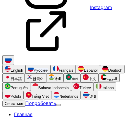
Instagram
English
Русский
Français
Español
Deutsch
日本語
한국어
हिन्दी
বাংলা
中文
العربية
Português
Bahasa Indonesia
Türkçe
Italiano
Polski
Tiếng Việt
Nederlands
ไทย
Попробовать
Связаться
Главная